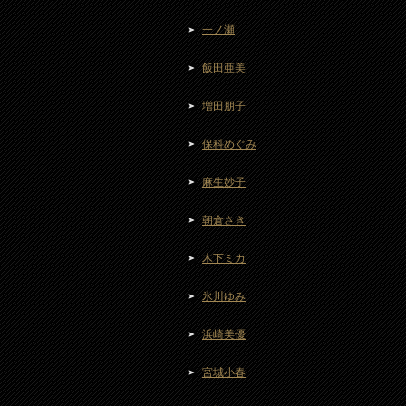
一ノ瀬
飯田亜美
増田朋子
保科めぐみ
麻生妙子
朝倉さき
木下ミカ
氷川ゆみ
浜崎美優
宮城小春