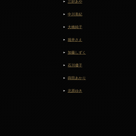
三好あや
中川美紀
大橋純子
堀井さえ
加藤しずく
石川優子
蒔田あかり
北原ゆき