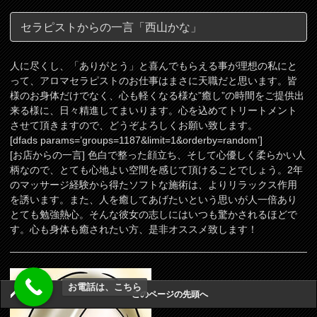
セラピストからの一言「西山かな」
人に尽くし、「ありがとう」と喜んでもらえる事が理想の私にと
って、アロマセラピストのお仕事はまさに天職だと思います。皆
様のお身体だけでなく、心も軽くなる様な”癒し”の時間をご提供出
来る様に、日々精進してまいります。心を込めてトリートメント
させて頂きますので、どうぞよろしくお願い致します。
[dfads params=’groups=1187&limit=1&orderby=random’]
[お店からの一言] 色白で整った顔立ち、そして心優しく柔らかい人
柄なので、とても心地よい空間を感じて頂けることでしょう。2年
のマッサージ経験から得たソフトな施術は、よりリラックス作用
を誘います。また、人を癒してあげたいという思いが人一倍あり
とても勉強熱心。そんな彼女の志しにはいつも驚かされるほどで
す。心も身体も癒されたい方、是非オススメ致します！
お電話は、こちら
このページの先頭へ