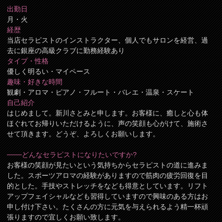
出勤日
月・火
経歴
当店セラピストのインストラクター、個人でもサロンを経営、過
去に銀座の高級クラブに勤務経験あり
タイプ・性格
優しく明るい・マイペース
趣味・好きな時間
観劇・アロマ・ピアノ・フルート・バレエ・温泉・スケート
自己紹介
はじめまして。新川さとみと申します。お客様に、癒しと心も体
ほぐれてお帰りいただけるように、声の笑顔も心がけて、施術さ
せて頂きます。どうぞ、よろしくお願いします。
───どんなセラピストになりたいですか?
お客様の笑顔が見たいという気持ちからセラピストの道に進みま
した。スポーツアロマの経験がありますので筋肉の疲労回復を目
的とした。手技やストレッチをなども得意としています。リフト
アップフェイシャルなども習得していますので興味のある方はお
申し付け下さい。たくさんの方に元気を与えられるよう精一杯頑
張りますので宜しくお願い致します。