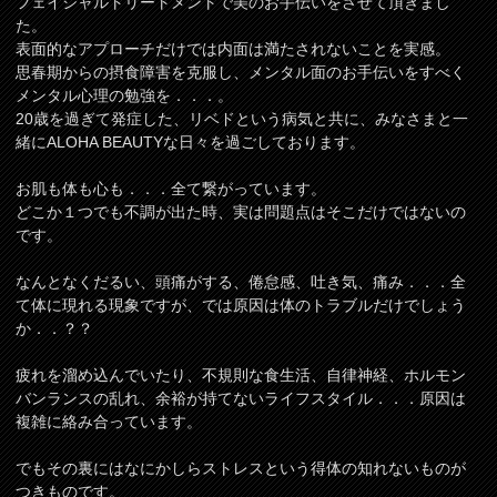
フェイシャルトリートメントで美のお手伝いをさせて頂きまし
た。
表面的なアプローチだけでは内面は満たされないことを実感。
思春期からの摂食障害を克服し、メンタル面のお手伝いをすべく
メンタル心理の勉強を．．．。
20歳を過ぎて発症した、リベドという病気と共に、みなさまと一
緒にALOHA BEAUTYな日々を過ごしております。
お肌も体も心も．．．全て繋がっています。
どこか１つでも不調が出た時、実は問題点はそこだけではないの
です。
なんとなくだるい、頭痛がする、倦怠感、吐き気、痛み．．．全
て体に現れる現象ですが、では原因は体のトラブルだけでしょう
か．．？？
疲れを溜め込んでいたり、不規則な食生活、自律神経、ホルモン
バンランスの乱れ、余裕が持てないライフスタイル．．．原因は
複雑に絡み合っています。
でもその裏にはなにかしらストレスという得体の知れないものが
つきものです。