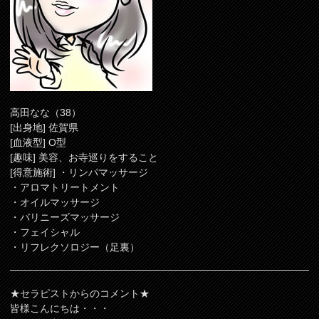
高田なな（38）
[出身地] 佐賀県
[血液型] O型
[趣味] 美容、お寺巡りをすること
[得意施術] ・リンパマッサージ
・アロマトリートメント
・オイルマッサージ
・バリニーズマッサージ
・フェイシャル
・リフレクソロジー（足裏）
★セラピストからのコメント★
皆様こんにちは・・・