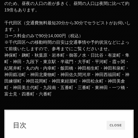
のため、昼夜の人口の差が多きく、昼間の人口は夜間に比べて約
19倍もあります。
千代田区（交通費無料最短20分から30分でセラピストがお伺いし
ます。）
コース料金のみで90分14,000円（税込）
※千代田区への移動時間の目安は交通事情や予約状況などによっ
て前後いたしますので、参考までにご覧くださいませ。
神保町・麹町・秋葉原・岩本町・御茶ノ水・日比谷・有楽町・隼
町・神田・九段下・東京駅・半蔵門・大手町・平河町・霞ヶ関・
紀尾井町・丸の内・内幸町・飯田橋・神田相生町・神田和泉町・
神田鍛冶町・神田北乗物町・神田佐久間河岸・神田西福田町・神
田練塀町・神田花岡町・神田東紺屋町・神田松永町・神田美倉
町・神田美土代町・九段南・五番町・三番町・東神田・一ツ橋・
富士見・四番町・六番町
目次
CLOSE