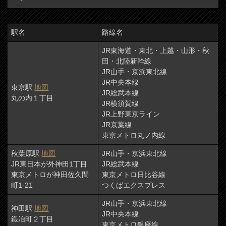
駅名
路線名
JR東海道・東北・上越・山形・秋
田・北陸新幹線
JR山手・京浜東北線
JR中央本線
東京駅
地図
JR総武本線
丸の内１丁目
JR横須賀線
JR上野東京ライン
JR京葉線
東京メトロ丸ノ内線
秋葉原駅
地図
JR山手・京浜東北線
JR東日本が外神田1丁目
JR総武本線
東京メトロが神田佐久間
東京メトロ日比谷線
町1-21
つくばエクスプレス
JR山手・京浜東北線
神田駅
地図
JR中央本線
鍛冶町２丁目
東京メトロ銀座線