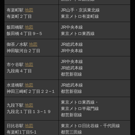
有楽町駅
地図
JR山手・京浜東北線
有楽町２丁目
東京メトロ有楽町線
飯田橋駅
地図
JR中央本線
飯田橋４丁目９−５
東京メトロ東西線
御茶ノ水駅
地図
JR総武本線
神田駿河台２丁目
JR中央本線
JR中央本線
市ケ谷駅
地図
JR総武本線
九段南４丁目
都営新宿線
水道橋駅
地図
JR総武本線
神田三崎町２丁目２２−１
都営新宿線
東京メトロ東西線・
九段下駅
地図
東京メトロ半蔵門線
九段北１丁目１３−１９
都営新宿線
日比谷駅
地図
東京メトロ日比谷線・千代田線
有楽町1丁目5-1
都営三田線