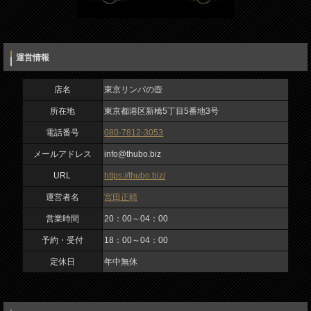
メッセージ
URL
https://thubo.biz/
運営情報
運営者名
宮田正晴
店名
東京リンパの壺
所在地
東京都港区新橋5丁目5番地3号
営業時間
電話番号
080-7812-3053
20：00～04：00
入力内容を確認しました
メールアドレス
info@thubo.biz
私は、ロボットではありません
予約・受付
URL
https://thubo.biz/
18：00～04：00
運営者名
宮田正晴
定休日
営業時間
20：00～04：00
年中無休
予約・受付
18：00～04：00
定休日
年中無休