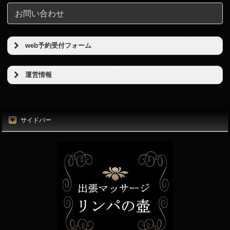
お問い合わせ
web予約受付フォーム
予約希望日（必須）
運営情報
店名
時刻（必須）
東京リンパの壺
サイドバー
所在地
お名前（必須）
東京都港区新橋5丁目5番地3号
電話番号
メールアドレス（必須）
080-7812-3053
電話番号（必須）
メールアドレス
info@thubo.biz