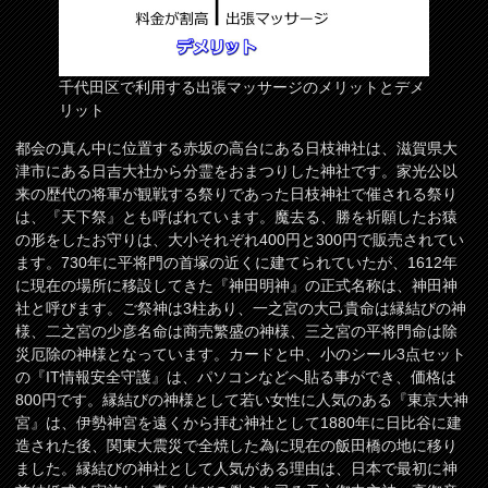
千代田区で利用する出張マッサージのメリットとデメ
リット
都会の真ん中に位置する赤坂の高台にある日枝神社は、滋賀県大
津市にある日吉大社から分霊をおまつりした神社です。家光公以
来の歴代の将軍が観戦する祭りであった日枝神社で催される祭り
は、『天下祭』とも呼ばれています。魔去る、勝を祈願したお猿
の形をしたお守りは、大小それぞれ400円と300円で販売されてい
ます。730年に平将門の首塚の近くに建てられていたが、1612年
に現在の場所に移設してきた『神田明神』の正式名称は、神田神
社と呼びます。ご祭神は3柱あり、一之宮の大己貴命は縁結びの神
様、二之宮の少彦名命は商売繁盛の神様、三之宮の平将門命は除
災厄除の神様となっています。カードと中、小のシール3点セット
の『IT情報安全守護』は、パソコンなどへ貼る事ができ、価格は
800円です。縁結びの神様として若い女性に人気のある『東京大神
宮』は、伊勢神宮を遠くから拝む神社として1880年に日比谷に建
造された後、関東大震災で全焼した為に現在の飯田橋の地に移り
ました。縁結びの神社として人気がある理由は、日本で最初に神