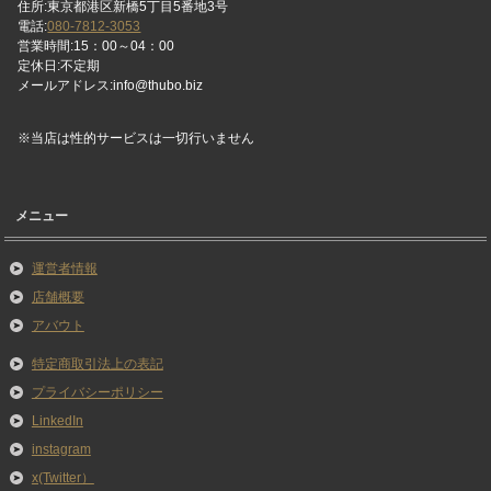
住所:東京都港区新橋5丁目5番地3号
電話:
080-7812-3053
営業時間:15：00～04：00
定休日:不定期
メールアドレス:info@thubo.biz
※当店は性的サービスは一切行いません
メニュー
運営者情報
店舗概要
アバウト
特定商取引法上の表記
プライバシーポリシー
LinkedIn
instagram
x(Twitter）