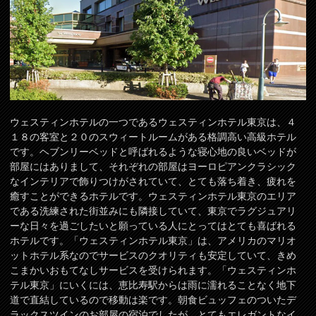
ウェスティンホテルの一つであるウェスティンホテル東京は、４
１８の客室と２０のスウィートルームがある格調高い高級ホテル
です。ヘブンリーベッドと呼ばれるような寝心地の良いベッドが
部屋にはありまして、それぞれの部屋はヨーロピアンクラシック
なインテリアで飾りつけがされていて、とても落ち着き、疲れを
癒すことができるホテルです。ウェスティンホテル東京のエリア
である洗練された街並みにも隣接していて、東京でラグジュアリ
ーな日々を過ごしたいと願っている人にとってはとても喜ばれる
ホテルです。「ウェスティンホテル東京」は、アメリカのマリオ
ットホテル系なのでサービスのクオリティも安定していて、きめ
こまかいおもてなしサービスを受けられます。「ウェスティンホ
テル東京」にいくには、恵比寿駅からは雨に濡れることなく地下
道で直結しているので移動は楽です。朝食ビュッフェのついたデ
ラックスツインのお部屋の宿泊でしたが、とてもエレガントなイ