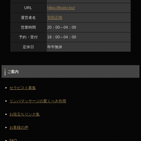
URL
https://thubo.biz/
運営者名
宮田正晴
営業時間
20：00～04：00
予約・受付
18：00～04：00
定休日
年中無休
ご案内
セラピスト募集
リンパマッサージの驚くべき作用
お役立ちリンク集
お客様の声
FAQ