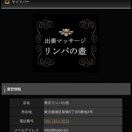
サイドバー
運営情報
店名
東京リンパの壺
所在地
東京都港区新橋5丁目5番地3号
電話番号
080-7812-3053
メールアドレス
info@thubo.biz