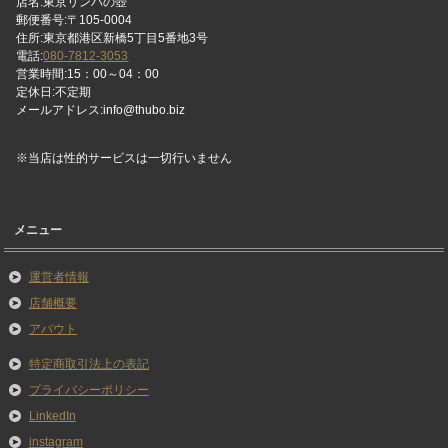
店名:東京リンパの壺
郵便番号:〒105-0004
住所:東京都港区新橋5丁目5番地3号
電話:
080-7812-3053
営業時間:15：00～04：00
定休日:不定期
メールアドレス:info@thubo.biz
※当店は性的サービスは一切行いません
メニュー
運営者情報
店舗概要
アバウト
特定商取引法上の表記
プライバシーポリシー
LinkedIn
instagram