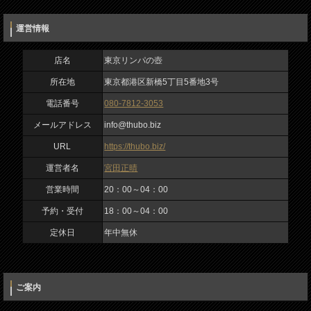
運営情報
店名
東京リンパの壺
所在地
東京都港区新橋5丁目5番地3号
電話番号
080-7812-3053
メールアドレス
info@thubo.biz
URL
https://thubo.biz/
運営者名
宮田正晴
営業時間
20：00～04：00
予約・受付
18：00～04：00
定休日
年中無休
ご案内