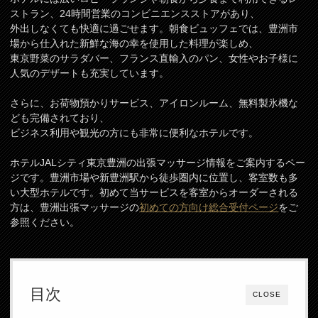
ストラン、24時間営業のコンビニエンスストアがあり、
外出しなくても快適に過ごせます。朝食ビュッフェでは、豊洲市
場から仕入れた新鮮な海の幸を使用した料理が楽しめ、
東京野菜のサラダバー、フランス直輸入のパン、女性やお子様に
人気のデザートも充実しています。
さらに、お荷物預かりサービス、アイロンルーム、無料製氷機な
ども完備されており、
ビジネス利用や観光の方にも非常に便利なホテルです。
ホテルJALシティ東京豊洲の出張マッサージ情報をご案内するペー
ジです。豊洲市場や新豊洲駅から徒歩圏内に位置し、客室数も多
い大型ホテルです。初めて当サービスを客室からオーダーされる
方は、豊洲出張マッサージの
初めての方向け総合受付ページ
をご
参照ください。
目次
CLOSE