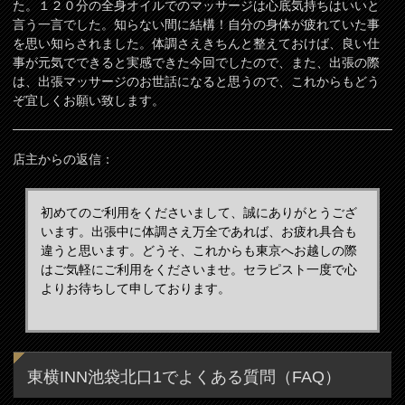
た。１２０分の全身オイルでのマッサージは心底気持ちはいいと
言う一言でした。知らない間に結構！自分の身体が疲れていた事
を思い知らされました。体調さえきちんと整えておけば、良い仕
事が元気でできると実感できた今回でしたので、また、出張の際
は、出張マッサージのお世話になると思うので、これからもどう
ぞ宜しくお願い致します。
店主からの返信：
初めてのご利用をくださいまして、誠にありがとうござ
います。出張中に体調さえ万全であれば、お疲れ具合も
違うと思います。どうそ、これからも東京へお越しの際
はご気軽にご利用をくださいませ。セラピスト一度で心
よりお待ちして申しております。
東横INN池袋北口1でよくある質問（FAQ）