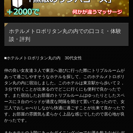
ホテルメトロポリタン丸の内での口コミ・体験
談・評判
■ホテルメトロポリタン丸の内 30代女性
仲の良い女友達３人で東京へ遊びに行った際にトリプルルームが
あって過ごしやすそうなホテルを探して、このホテルメトロポリ
タン丸の内に宿泊しました。このホテルは東京駅から歩いて２，
３分で行くことが出来るのでどこに行くにも便利で良かったで
す。また宿泊したお部屋のトリプルルームはゆったりとしたスペ
ースに３台のベッドが適度な間隔を開けて置いてあったので、女
三人でおしゃべりしながら快適に過ごすことが出来て良かったで
す。お部屋の雰囲気も柔らかく上品な感じでしたので居心地が良
かったです。
またホテルの上階にあったダイニングバーでお酒を飲みながらデ