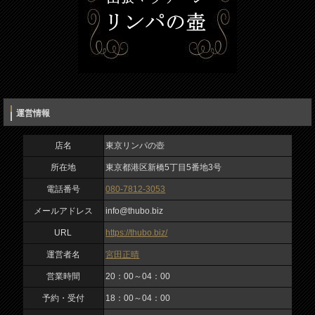
運営情報
店名
東京リンパの壺
所在地
東京都港区新橋5丁目5番地3号
電話番号
080-7812-3053
メールアドレス
info@thubo.biz
URL
https://thubo.biz/
運営者名
宮田正晴
営業時間
20：00～04：00
予約・受付
18：00～04：00