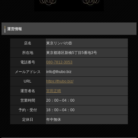
運営情報
店名
東京リンパの壺
所在地
東京都港区新橋5丁目5番地3号
電話番号
080-7812-3053
メールアドレス
info@thubo.biz
URL
https://thubo.biz/
運営者名
宮田正晴
営業時間
20：00～04：00
予約・受付
18：00～04：00
定休日
年中無休