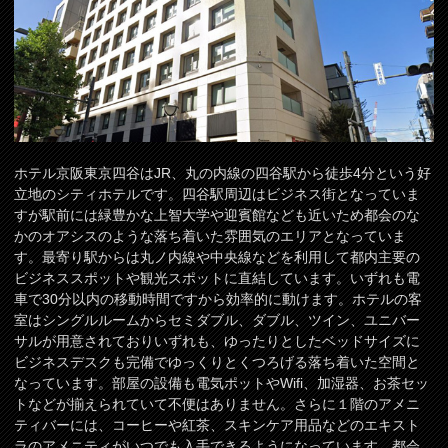
ホテル京阪東京四谷はJR、丸の内線の四谷駅から徒歩4分という好
立地のシティホテルです。四谷駅周辺はビジネス街となっていま
すが駅前には緑豊かな上智大学や迎賓館なども近いため都会のな
かのオアシスのような落ち着いた雰囲気のエリアとなっていま
す。最寄り駅からは丸ノ内線や中央線などを利用して都内主要の
ビジネススポットや観光スポットに直結しています。いずれも電
車で30分以内の移動時間ですから効率的に動けます。ホテルの客
室はシングルルームからセミダブル、ダブル、ツイン、ユニバー
サルが用意されておりいずれも、ゆったりとしたベッドサイズに
ビジネスデスクも完備でゆっくりとくつろげる落ち着いた空間と
なっています。部屋の設備も電気ポットやWifi、加湿器、お茶セッ
トなどが揃えられていて不便はありません。さらに１階のアメニ
ティバーには、コーヒーや紅茶、スキンケア用品などのエキスト
ラのアメニティがいつでも入手できるようになっています。都会