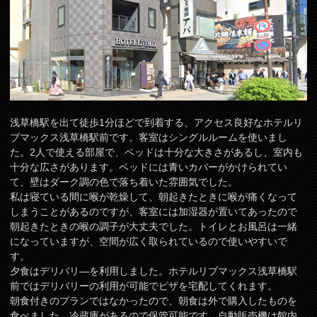
浅草橋駅を出て徒歩1分ほどで到着する、アクセス良好なホテルリ
ブマックス浅草橋駅前です。客室はシングルルームを使いまし
た。2人で使える部屋で、ベッドは十分な大きさがあるし、室内も
十分な広さがあります。ベッドには青いカバーがかけられてい
て、壁はダーク調の色で落ち着いた雰囲気でした。
私は寝ている間に喉が乾燥して、朝起きたときに喉が痛くなって
しまうことがあるのですが、客室には加湿器が置いてあったので
朝起きたときの喉の調子が大丈夫でした。トイレとお風呂は一緒
になっていますが、空間が広く取られているので使いやすいで
す。
夕食はデリバリ―を利用しました。ホテルリブマックス浅草橋駅
前ではデリバリーの利用が可能でピザを宅配してくれます。
朝食付きのプランではなかったので、朝食は外で購入したものを
食べました。冷蔵庫があるので保管可能です。自動販売機は館内