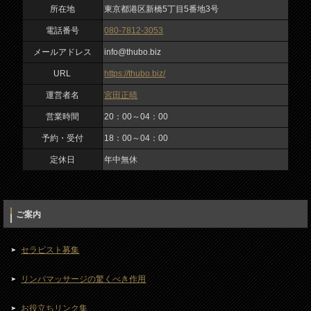
所在地
東京都港区新橋5丁目5番地3号
電話番号
080-7812-3053
メールアドレス
info@thubo.biz
URL
https://thubo.biz/
運営者名
宮田正晴
営業時間
20：00～04：00
予約・受付
18：00～04：00
定休日
年中無休
ご案内
セラピスト募集
リンパマッサージの驚くべき作用
お役立ちリンク集