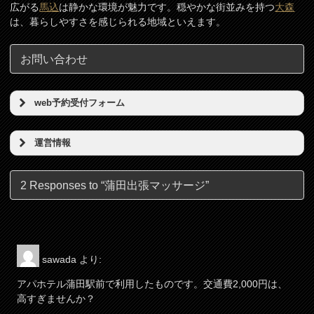
広がる
馬込
は静かな環境が魅力です。穏やかな街並みを持つ
大森
は、暮らしやすさを感じられる地域といえます。
お問い合わせ
web予約受付フォーム
予約希望日（必須）
運営情報
店名
時刻（必須）
2 Responses to “蒲田出張マッサージ”
東京リンパの壺
所在地
お名前（必須）
東京都港区新橋5丁目5番地3号
sawada
より:
電話番号
メールアドレス（必須）
アパホテル蒲田駅前で利用したものです。交通費2,000円は、
080-7812-3053
高すぎませんか？