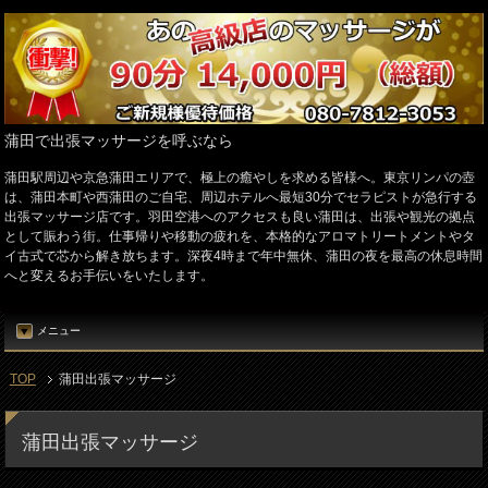
蒲田で出張マッサージを呼ぶなら
蒲田駅周辺や京急蒲田エリアで、極上の癒やしを求める皆様へ。東京リンパの壺
は、蒲田本町や西蒲田のご自宅、周辺ホテルへ最短30分でセラピストが急行する
出張マッサージ店です。羽田空港へのアクセスも良い蒲田は、出張や観光の拠点
として賑わう街。仕事帰りや移動の疲れを、本格的なアロマトリートメントやタ
イ古式で芯から解き放ちます。深夜4時まで年中無休、蒲田の夜を最高の休息時間
へと変えるお手伝いをいたします。
メニュー
TOP
蒲田出張マッサージ
蒲田出張マッサージ