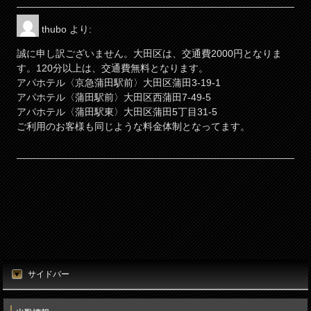
電話番号（必須）
メールアドレス
thubo
より:
info@thubo.biz
メッセージ
誠に申し訳ございません。大田区は、交通費2000円となりま
URL
す。120分以上は、交通費無料となります。
https://thubo.biz/
アパホテル〈京急蒲田駅前〉大田区蒲田3-19-1
アパホテル〈蒲田駅前〉大田区西蒲田7-49-5
運営者名
アパホテル〈蒲田駅東〉大田区蒲田5丁目31-5
ご利用のお客様も同じような料金体制となってます。
宮田正晴
営業時間
20：00～04：00
入力内容を確認しました
私は、ロボットではありません
予約・受付
18：00～04：00
定休日
サイドバー
年中無休