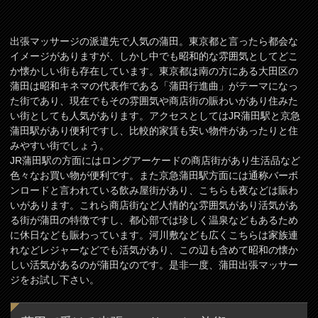
出張マッサージの派遣先で人気の蒲田。東京都と言ったら都会な
イメージがありますが、しかし中でも昭和的な雰囲気としてどこ
か懐かしい街も存在しています。東京都は南の方にある大田区の
蒲田は昭和キネマの代表作である「蒲田行進曲」がテーマになっ
た街であり、現在でもその雰囲気や商店街の賑わいがあり住みた
い街としても人気があります。アクセスとしてはJR蒲田駅と京急
蒲田駅があり便利ですし、比較的家賃も安い物件があったりと住
みやすい街でしょう。
JR蒲田駅の方面にはロングアーケードの商店街があり生活品など
色々なお買い物が便利です。また京急蒲田駅方面には通称バーボ
ンロードと言われている飲み屋街があり、こちらも夜などは賑わ
いがあります。これら商店街など人情的な雰囲気があり活気があ
る街が蒲田の特徴ですし、都心部では珍しく温泉などもあるため
に休日なども賑わっています。河川敷なども広くこちらは家族連
れなどレジャーなどでも活気があり、この辺も含めて昭和の懐か
しい活気があるのが蒲田なのです。是非一度、蒲田出張マッサー
ジをお試し下さい。