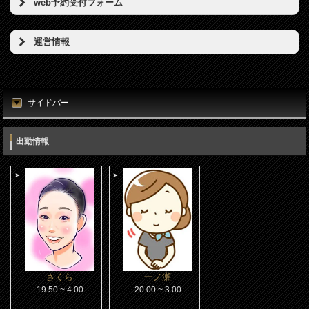
web予約受付フォーム
予約希望日（必須）
運営情報
店名
時刻（必須）
東京リンパの壺
サイドバー
所在地
お名前（必須）
東京都港区新橋5丁目5番地3号
出勤情報
電話番号
メールアドレス（必須）
080-7812-3053
電話番号（必須）
メールアドレス
info@thubo.biz
メッセージ
URL
さくら
一ノ瀬
https://thubo.biz/
19:50 ~ 4:00
20:00 ~ 3:00