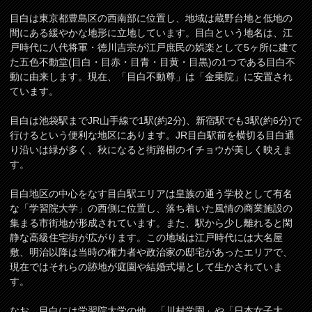
目白は東京都豊島区の西南部に位置し、地域は蔵野台地と低地の
間にある緩やかな地形に立地しています。目白という地名は、江
戸時代に八代将軍・徳川吉宗が江戸庶民の娯楽として5ヶ所に建て
た五色不動堂(目白・目赤・目青・目黄・目黒)の1つである目白不
動に由来します。現在、「目白不動尊」は「金乗院」に安置され
ています。
目白は池袋駅までJR山手線で1駅(約2分)、新宿駅でも3駅(約6分)で
行けるという便利な地区にあります。JR目白駅前を横切る目白通
り沿いは緑が多く、秋になると街路樹のイチョウが美しく映えま
す。
目白地区の中心をなす目白駅エリアは皇族の通う学校として有名
な「学習院大学」の西側に位置し、落ち着いた風情の商業施設の
集まる市街地が形成されています。また、駅から少し離れると閑
静な高級住宅街が広がります。この地域は江戸時代には大名屋
敷、明治以降は当時の権力者や政治家の邸宅があったエリアで、
現在ではそれらの跡地が庭園や結婚式場として生かされていま
す。
なお、目白には学習院大学の他、「川村学園」や「日本女子大