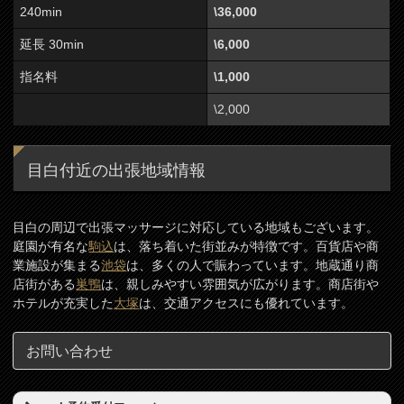
240min
\36,000
延長 30min
\6,000
指名料
\1,000
\2,000
目白付近の出張地域情報
目白の周辺で出張マッサージに対応している地域もございます。
庭園が有名な
駒込
は、落ち着いた街並みが特徴です。百貨店や商
業施設が集まる
池袋
は、多くの人で賑わっています。地蔵通り商
店街がある
巣鴨
は、親しみやすい雰囲気が広がります。商店街や
ホテルが充実した
大塚
は、交通アクセスにも優れています。
お問い合わせ