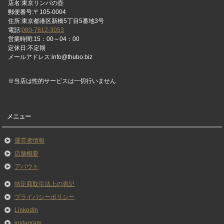
店名:東京リンパの壺
郵便番号:〒105-0004
住所:東京都港区新橋5丁目5番地3号
電話:
080-7812-3053
営業時間:15：00～04：00
定休日:不定期
メールアドレス:info@thubo.biz
※当店は性的サービスは一切行いません
メニュー
運営者情報
店舗概要
アバウト
特定商取引法上の表記
プライバシーポリシー
LinkedIn
instagram