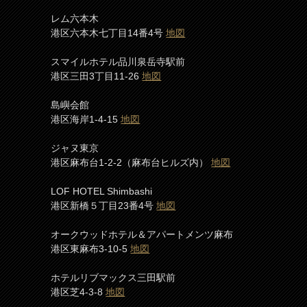
レム六本木
港区六本木七丁目14番4号
地図
スマイルホテル品川泉岳寺駅前
港区三田3丁目11-26
地図
島嶼会館
港区海岸1-4-15
地図
ジャヌ東京
港区麻布台1-2-2（麻布台ヒルズ内）
地図
LOF HOTEL Shimbashi
港区新橋５丁目23番4号
地図
オークウッドホテル＆アパートメンツ麻布
港区東麻布3-10-5
地図
ホテルリブマックス三田駅前
港区芝4-3-8
地図