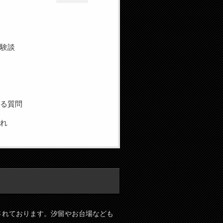
体験談
ある質問
流れ
されております。汐留やお台場なども