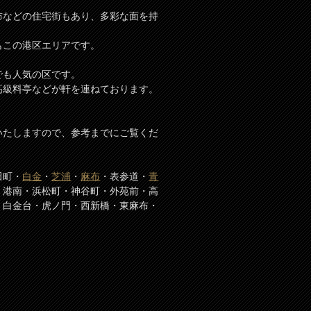
布などの住宅街もあり、多彩な面を持
もこの港区エリアです。
でも人気の区です。
高級料亭などが軒を連ねております。
いたしますので、参考までにご覧くだ
田町・
白金
・
芝浦
・
麻布
・表参道・
青
・港南・浜松町・神谷町・外苑前・高
・白金台・虎ノ門・西新橋・東麻布・