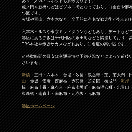
あり、人気のスポットも多数あります。
虎ノ門や新橋などはビジネス街となっており、白金台や麻
つ区です。
赤坂や青山、六本木など、全国的に有名な歓楽街があるの
六本木ヒルズや東京ミッドタウンなどもあり、デートなど
港区にある赤坂は千代田区の永田町などと隣接しており、
TBS本社や赤坂サカスなどもあり、知名度の高い区です。
※移動時間の目安は交通事情や予約状況などによって前後
さいませ。
新橋
・三田・六本木・台場・汐留・泉岳寺・芝、芝大門・
山
・赤坂・愛宕・西麻布・赤羽橋・芝公園・御成門・
海岸
輪・麻布十番・麻布台・麻布永坂町・麻布狸穴町・北青山
東新橋・南青山・南麻布・元赤坂・元麻布
港区ホームページ