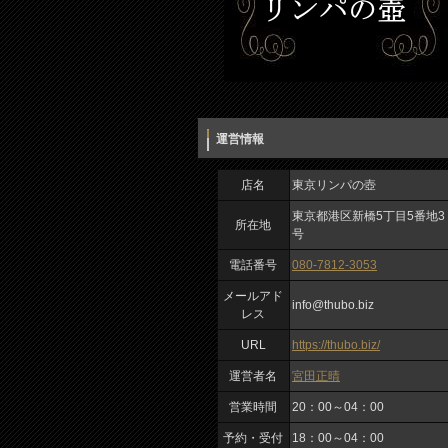
運営情報
店名
東京リンパの壺
東京都港区新橋5丁目5番地3
所在地
号
電話番号
080-7812-3053
メールアド
info@thubo.biz
レス
URL
https://thubo.biz/
運営者名
宮田正晴
営業時間
20：00～04：00
予約・受付
18：00～04：00