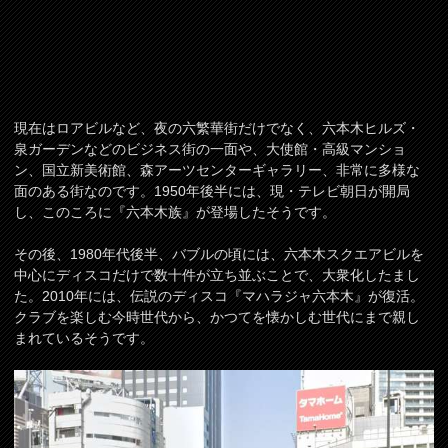
現在はロアビルなど、夜の六繁華街だけでなく、六本木ヒルズ・
泉ガーデンなどのビジネス街の一面や、大使館・高級マンショ
ン、国立新美術館、森アーツセンターギャラリー、非常に多様な
面のある街なのです。1950年後半には、現・テレビ朝日が開局
し、このころに『六本木族』が登場したそうです。
その後、1980年代後半、バブルの頃には、六本木スクエアビルを
中心にディスコだけで数十件が立ち並ぶことで、大衆化したまし
た。2010年には、伝説のディスコ『マハラジャ六本木』が復活。
クラブを楽しむ今時世代から、かつてを懐かしむ世代にまで親し
まれているそうです。