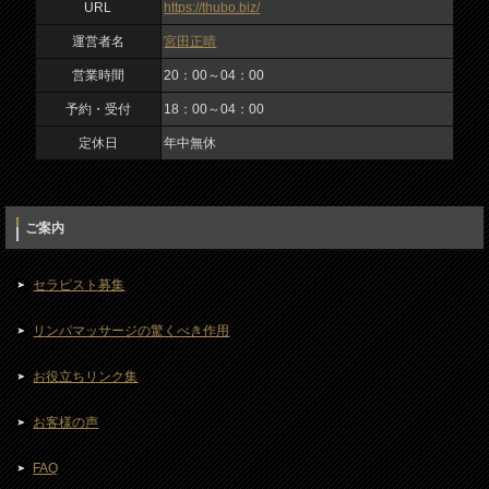
URL
https://thubo.biz/
18：00～04：00
運営者名
宮田正晴
定休日
営業時間
20：00～04：00
年中無休
予約・受付
18：00～04：00
定休日
年中無休
ご案内
セラピスト募集
リンパマッサージの驚くべき作用
お役立ちリンク集
お客様の声
FAQ