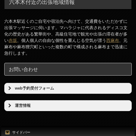
六本木付近の出張地域情報
六本木駅近くのご自宅や宿泊先へ向けて、交通費をいただかずに
出張マッサージに伺います。マハラジャに代表されるディスコ文
化の歴史がある繁華街や、高級住宅地で観光や出張の滞在者が多
い
赤坂
、個人個人の自由な個性を重んじる空気が漂う
西麻布
、元
麻布や麻布狸穴町といった複数の町で構成される麻布まで迅速に
急行します。
お問い合わせ
web予約受付フォーム
予約希望日（必須）
運営情報
店名
時刻（必須）
東京リンパの壺
サイドバー