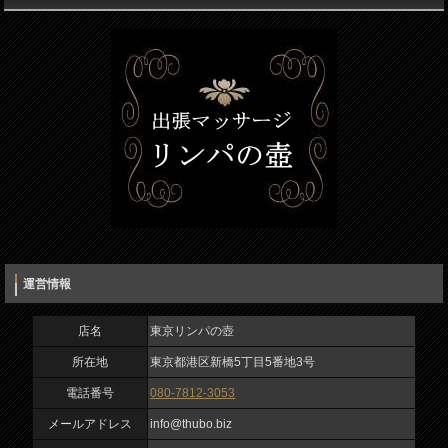
所在地
お名前（必須）
東京都港区新橋5丁目5番地3号
電話番号
メールアドレス（必須）
080-7812-3053
電話番号（必須）
メールアドレス
info@thubo.biz
メッセージ
URL
https://thubo.biz/
運営情報
運営者名
宮田正晴
店名
東京リンパの壺
所在地
東京都港区新橋5丁目5番地3号
営業時間
電話番号
080-7812-3053
20：00～04：00
入力内容を確認しました
メールアドレス
info@thubo.biz
私は、ロボットではありません
予約・受付