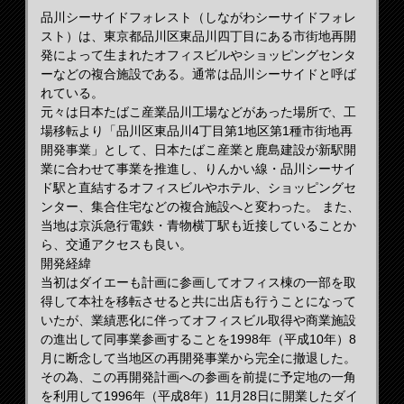
品川シーサイドフォレスト（しながわシーサイドフォレ
スト）は、東京都品川区東品川四丁目にある市街地再開
発によって生まれたオフィスビルやショッピングセンタ
ーなどの複合施設である。通常は品川シーサイドと呼ば
れている。
元々は日本たばこ産業品川工場などがあった場所で、工
場移転より「品川区東品川4丁目第1地区第1種市街地再
開発事業」として、日本たばこ産業と鹿島建設が新駅開
業に合わせて事業を推進し、りんかい線・品川シーサイ
ド駅と直結するオフィスビルやホテル、ショッピングセ
ンター、集合住宅などの複合施設へと変わった。 また、
当地は京浜急行電鉄・青物横丁駅も近接していることか
ら、交通アクセスも良い。
開発経緯
当初はダイエーも計画に参画してオフィス棟の一部を取
得して本社を移転させると共に出店も行うことになって
いたが、業績悪化に伴ってオフィスビル取得や商業施設
の進出して同事業参画することを1998年（平成10年）8
月に断念して当地区の再開発事業から完全に撤退した。
その為、この再開発計画への参画を前提に予定地の一角
を利用して1996年（平成8年）11月28日に開業したダイ