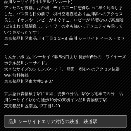
品川シーサイド(旧ホテルサンルート)
アクセスが抜群。お台場、ディズニーに想像以上に早く到着しま
した。バス停も目の前で、羽田空港直通あり品川駅へのアクセス
良し、イオンやコンビニがすぐそこ。ロビーが16階なので高層階
に泊まれて眺望良し。シャワーの水も強いしアメニティも揃って
いて良かったです！
東京都品川区東品川４丁目１２−８ 品川 シーサイド イーストタワ
ー
りんかい線 品川シーサイド駅B出口より 徒歩約5分の「ワイヤーズ
ホテル品川シーサイド」
大きなサイズのシモンズベッド、 羽田・都心へのアクセス抜群
WiFi無料接続
東京都品川区東大井1-9-37
京浜急行青物横丁駅に直結、徒歩０分品川駅から電車で５分 品
川シーサイド駅から徒歩10分の東横イン品川青物横丁駅
東京都品川区南品川3丁目1-20
品川シーサイドエリア対応の鉄道、鉄道駅