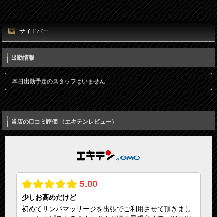
店名
時刻（必須）
東京リンパの壺
サイドバー
所在地
お名前（必須）
東京都港区新橋5丁目5番地3号
出勤情報
電話番号
メールアドレス（必須）
本日出勤予定のスタッフはいません
080-7812-3053
電話番号（必須）
メールアドレス
当店の口コミ評価 （エキテンレビュー）
info@thubo.biz
メッセージ
URL
https://thubo.biz/
運営者名
宮田正晴
営業時間