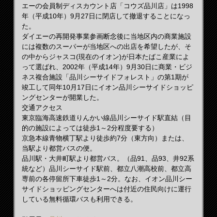
エーの会員制ディスカウント店「コウズ品川店」は1998
年（平成10年）9月27日に閉店して撤退することになっ
た。
ダイエーの再開発事業参画断念後に当地区内の商業施設
には複数のスーパーが当地区への出店を希望したが、そ
の中からジャスコ(現在のイオン)が日本たばこ産業によ
って選ばれ、2002年（平成14年）9月30日に商業・ビジ
ネス複合施設「品川シーサイドフォレスト」の第1期が
竣工して同年10月17日にイオン品川シーサイドショッピ
ングセンターが開業した。
交通アクセス
東京臨海高速鉄道りんかい線品川シーサイド駅直結（目
的の施設によっては徒歩1～2分程度要する）
京急本線青物横丁駅より徒歩約7分（東方向）または、
当駅より都営バスの便。
品川駅・大井町駅より都営バス。（品91、品93、井92系
統など）品川シーサイド駅前、都立八潮高校前、都立高
専前の各停留所下車徒歩1～2分。なお、イオン品川シー
サイドショッピングセンターへは付近の住民向けに運行
している無料循環バスも利用できる。