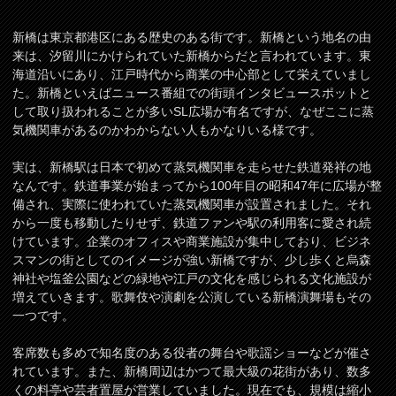
新橋は東京都港区にある歴史のある街です。新橋という地名の由
来は、汐留川にかけられていた新橋からだと言われています。東
海道沿いにあり、江戸時代から商業の中心部として栄えていまし
た。新橋といえばニュース番組での街頭インタビュースポットと
して取り扱われることが多いSL広場が有名ですが、なぜここに蒸
気機関車があるのかわからない人もかなりいる様です。
実は、新橋駅は日本で初めて蒸気機関車を走らせた鉄道発祥の地
なんです。鉄道事業が始まってから100年目の昭和47年に広場が整
備され、実際に使われていた蒸気機関車が設置されました。それ
から一度も移動したりせず、鉄道ファンや駅の利用客に愛され続
けています。企業のオフィスや商業施設が集中しており、ビジネ
スマンの街としてのイメージが強い新橋ですが、少し歩くと烏森
神社や塩釜公園などの緑地や江戸の文化を感じられる文化施設が
増えていきます。歌舞伎や演劇を公演している新橋演舞場もその
一つです。
客席数も多めで知名度のある役者の舞台や歌謡ショーなどが催さ
れています。また、新橋周辺はかつて最大級の花街があり、数多
くの料亭や芸者置屋が営業していました。現在でも、規模は縮小