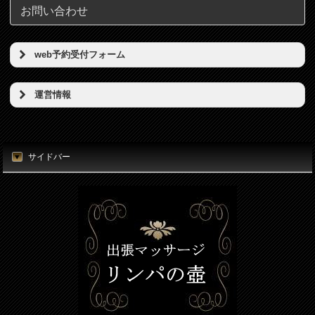
お問い合わせ
web予約受付フォーム
予約希望日（必須）
運営情報
店名
時刻（必須）
東京リンパの壺
サイドバー
所在地
お名前（必須）
東京都港区新橋5丁目5番地3号
電話番号
メールアドレス（必須）
080-7812-3053
電話番号（必須）
メールアドレス
info@thubo.biz
メッセージ