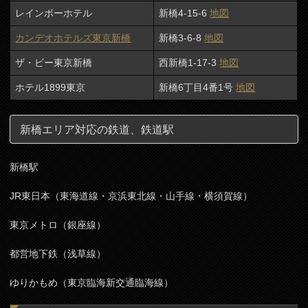
レインボーホテル
新橋4-15-6
地図
カンデオホテルズ東京新橋
新橋3-6-8
地図
ザ・ビー東京新橋
西新橋1-17-3
地図
ホテル1899東京
新橋6丁目4番1号
地図
新橋エリア対応の鉄道、鉄道駅
新橋駅
JR東日本（東海道線・京浜東北線・山手線・横須賀線）
東京メトロ（銀座線）
都営地下鉄（浅草線）
ゆりかもめ（東京臨海新交通臨海線）