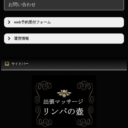
お問い合わせ
web予約受付フォーム
予約希望日（必須）
運営情報
店名
時刻（必須）
東京リンパの壺
サイドバー
所在地
お名前（必須）
東京都港区新橋5丁目5番地3号
電話番号
メールアドレス（必須）
080-7812-3053
電話番号（必須）
メールアドレス
info@thubo.biz
メッセージ