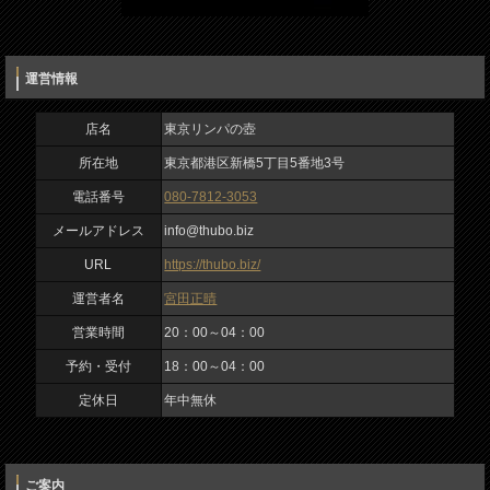
URL
https://thubo.biz/
運営情報
運営者名
宮田正晴
店名
東京リンパの壺
所在地
東京都港区新橋5丁目5番地3号
営業時間
電話番号
080-7812-3053
20：00～04：00
入力内容を確認しました
メールアドレス
info@thubo.biz
予約・受付
URL
https://thubo.biz/
18：00～04：00
運営者名
宮田正晴
定休日
営業時間
20：00～04：00
年中無休
予約・受付
18：00～04：00
定休日
年中無休
ご案内