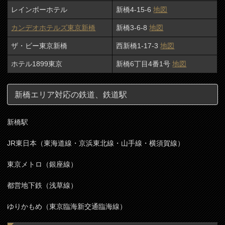
レインボーホテル
新橋4-15-6
地図
カンデオホテルズ東京新橋
新橋3-6-8
地図
ザ・ビー東京新橋
西新橋1-17-3
地図
ホテル1899東京
新橋6丁目4番1号
地図
新橋エリア対応の鉄道、鉄道駅
新橋駅
JR東日本（東海道線・京浜東北線・山手線・横須賀線）
東京メトロ（銀座線）
都営地下鉄（浅草線）
ゆりかもめ（東京臨海新交通臨海線）