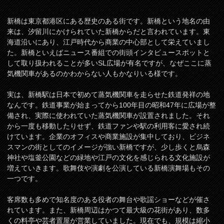
新橋は東京都港区にある歴史のある街です。新橋という地名の由
来は、汐留川にかけられていた新橋からだと言われています。東
海道沿いにあり、江戸時代から商業の中心部として栄えていまし
た。新橋といえばニュース番組での街頭インタビュースポットと
して取り扱われることが多いSL広場が有名ですが、なぜここに蒸
気機関車があるのかわからない人もかなりいる様です。
実は、新橋駅は日本で初めて蒸気機関車を走らせた鉄道発祥の地
なんです。鉄道事業が始まってから100年目の昭和47年に広場が整
備され、実際に使われていた蒸気機関車が設置されました。それ
から一度も移動したりせず、鉄道ファンや駅の利用客に愛され続
けています。企業のオフィスや商業施設が集中しており、ビジネ
スマンの街としてのイメージが強い新橋ですが、少し歩くと烏森
神社や塩釜公園などの緑地や江戸の文化を感じられる文化施設が
増えていきます。歌舞伎や演劇を公演している新橋演舞場もその
一つです。
客席数も多めで知名度のある役者の舞台や歌謡ショーなどが催さ
れています。また、新橋周辺はかつて最大級の花街があり、数多
くの料亭や芸者置屋が営業していました。現在でも、規模は縮小