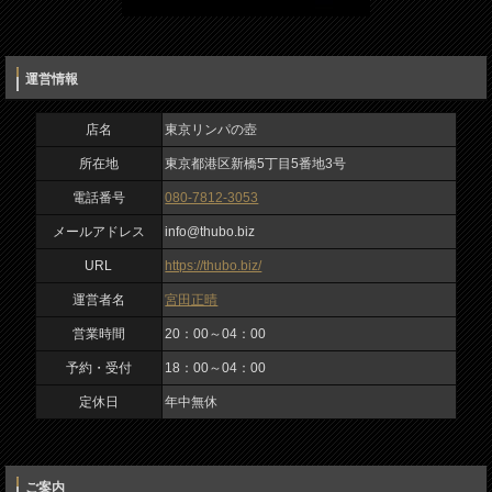
URL
https://thubo.biz/
運営情報
運営者名
宮田正晴
店名
東京リンパの壺
所在地
東京都港区新橋5丁目5番地3号
営業時間
電話番号
080-7812-3053
20：00～04：00
入力内容を確認しました
メールアドレス
info@thubo.biz
私は、ロボットではありません
予約・受付
URL
https://thubo.biz/
18：00～04：00
運営者名
宮田正晴
定休日
営業時間
20：00～04：00
年中無休
予約・受付
18：00～04：00
定休日
年中無休
ご案内