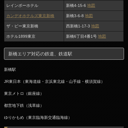
レインボーホテル
新橋4-15-6
地図
カンデオホテルズ東京新橋
新橋3-6-8
地図
ザ・ビー東京新橋
西新橋1-17-3
地図
ホテル1899東京
新橋6丁目4番1号
地図
新橋エリア対応の鉄道、鉄道駅
新橋駅
JR東日本（東海道線・京浜東北線・山手線・横須賀線）
東京メトロ（銀座線）
都営地下鉄（浅草線）
ゆりかもめ（東京臨海新交通臨海線）