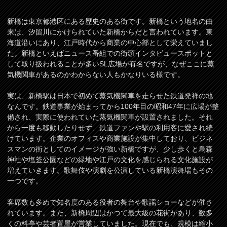
新橋は東京都港区にある歴史のある街です。新橋という地名の由
来は、汐留川にかけられていた新橋からだと言われています。東
海道沿いにあり、江戸時代から商業の中心部として栄えていまし
た。新橋といえばニュース番組での街頭インタビュースポットと
して取り扱われることが多いSL広場が有名ですが、なぜここに蒸
気機関車があるのかわからない人もかなりいる様です。
実は、新橋駅は日本で初めて蒸気機関車を走らせた鉄道発祥の地
なんです。鉄道事業が始まってから100年目の昭和47年に広場が整
備され、実際に使われていた蒸気機関車が設置されました。それ
から一度も移動したりせず、鉄道ファンや駅の利用客に愛され続
けています。企業のオフィスや商業施設が集中しており、ビジネ
スマンの街としてのイメージが強い新橋ですが、少し歩くと烏森
神社や塩釜公園などの緑地や江戸の文化を感じられる文化施設が
増えていきます。歌舞伎や演劇を公演している新橋演舞場もその
一つです。
客席数も多めで知名度のある役者の舞台や歌謡ショーなどが催さ
れています。また、新橋周辺はかつて最大級の花街があり、数多
くの料亭や芸者置屋が営業していました。現在でも、規模は縮小