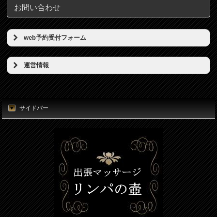
お問い合わせ
web予約受付フォーム
予約希望日（必須）
運営情報
店名
時刻（必須）
東京リンパの壺
サイドバー
所在地
お名前（必須）
東京都港区新橋5丁目5番地3号
電話番号
メールアドレス（必須）
080-7812-3053
電話番号（必須）
メールアドレス
info@thubo.biz
メッセージ