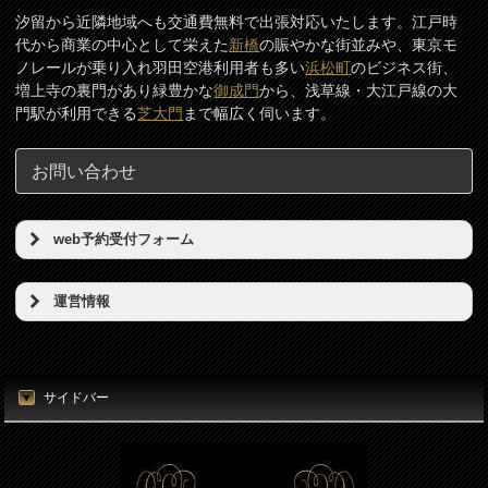
汐留から近隣地域へも交通費無料で出張対応いたします。江戸時
代から商業の中心として栄えた
新橋
の賑やかな街並みや、東京モ
ノレールが乗り入れ羽田空港利用者も多い
浜松町
のビジネス街、
増上寺の裏門があり緑豊かな
御成門
から、浅草線・大江戸線の大
門駅が利用できる
芝大門
まで幅広く伺います。
お問い合わせ
web予約受付フォーム
予約希望日（必須）
運営情報
店名
時刻（必須）
東京リンパの壺
サイドバー
所在地
お名前（必須）
東京都港区新橋5丁目5番地3号