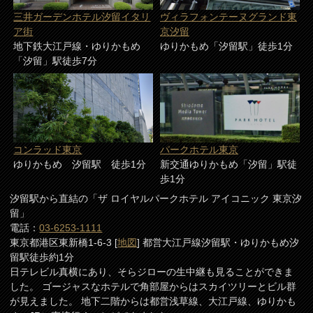
三井ガーデンホテル汐留イタリ
ヴィラフォンテーヌグランド東
ア街
京汐留
地下鉄大江戸線・ゆりかもめ
ゆりかもめ「汐留駅」徒歩1分
「汐留」駅徒歩7分
コンラッド東京
パークホテル東京
ゆりかもめ 汐留駅 徒歩1分
新交通ゆりかもめ「汐留」駅徒
歩1分
汐留駅から直結の「ザ ロイヤルパークホテル アイコニック 東京汐
留」
電話：
03-6253-1111
東京都港区東新橋1-6-3 [
地図
] 都営大江戸線汐留駅・ゆりかもめ汐
留駅徒歩約1分
日テレビル真横にあり、そらジローの生中継も見ることができま
した。 ゴージャスなホテルで角部屋からはスカイツリーとビル群
が見えました。 地下二階からは都営浅草線、大江戸線、ゆりかも