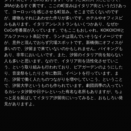
JRAがあるすぐ裏です。ここの町並みはイタリア街というだけあっ
て、ヨーロッパを感じさせる町並み。そこまで広くないのです
が、建物もそれにあわせた作りが多いです。ホテルやオフィスビ
ルもあります。イタリアンレストランもいくつかあり、なぜか
CoCo壱番屋が入っています。でもここもおしゃれ。KOKOICHIと
アルファべット表記です。ランチは混んでいそうなイメージです
が、意外と混んでおらず穴場スポットです。新橋側にオフィスが
多いので、汐留まで来ていないのかもしれません。バイキングも
あり、非常においしいです。また、汐留のイタリア街を知らない
人も多いと思います。なので、イタリア街を活性化させていこ
う、という取り組みも行われており、ビアガーデンのようにした
り、音楽祭をしたりと年に数回、イベントを行っています。ま
た、汐留で働く人たちのつながりを増やしていこう、ということ
で、汐留大学というものも作られています。劇団四季の入ってい
るカレッタ汐留や日テレといった有名な名所もありますが、ちょ
っと足を延ばしてイタリア汐留街にいってみると、おもしろい発
見がありますよ。