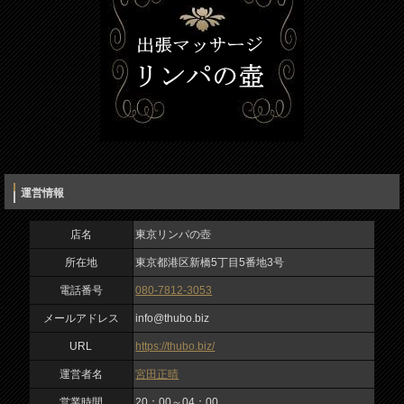
電話番号
メールアドレス（必須）
080-7812-3053
電話番号（必須）
メールアドレス
info@thubo.biz
メッセージ
URL
https://thubo.biz/
運営情報
運営者名
宮田正晴
店名
東京リンパの壺
所在地
東京都港区新橋5丁目5番地3号
営業時間
電話番号
080-7812-3053
20：00～04：00
入力内容を確認しました
メールアドレス
info@thubo.biz
私は、ロボットではありません
予約・受付
URL
https://thubo.biz/
18：00～04：00
運営者名
宮田正晴
定休日
営業時間
20：00～04：00