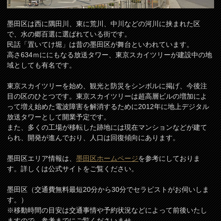
墨田区は西に隅田川、東に荒川、中川などの河川に挟まれた区
で、水の郷百選に選ばれている街です。
民話「置いてけ堀」は昔の墨田区が舞台といわれています。
高さ634ｍににもなる放送タワー、東京スカイツリーが建設中の地
域としても有名です。
東京スカイツリーを始め、観光と防災をシンボルに掲げ、今後注
目の区のひとつです。東京スカイツリーは超高層ビルの増加によ
って増え始めた電波障害を解消するために2012年に地上デジタル
放送タワーとして開業予定です。
また、多くの工場が移転した跡地には現在マンションなどが建て
られ、開発が進んでおり、人口は回復傾向にあります。
墨田区エリア情報は、
墨田区ホームページ
を参考にしておりま
す。詳しくは公式サイトをご覧ください。
墨田区（交通費無料最短20分から30分でセラピストがお伺いしま
す。）
※移動時間の目安は交通事情や予約状況などによって前後いたし
ますので、参考までにご覧くださいませ。