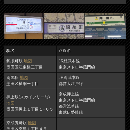
駅名
路線名
錦糸町駅
地図
JR総武本線
墨田区江東橋三丁目
東京メトロ半蔵門線
両国駅
地図
JR総武本線
墨田区横網一丁目
都営大江戸線
京成押上線
押上駅(スカイツリー前)
東京メトロ半蔵門線
地図
都営浅草線
墨田区押上１丁目１−６５
東武伊勢崎線
京成曳舟駅
地図
墨田区京島１丁目４５