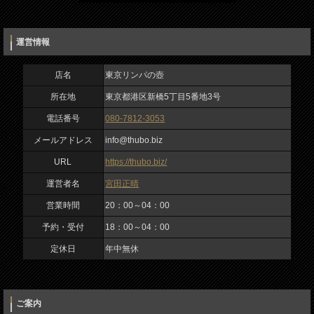
https://thubo.biz/
運営者名
運営情報
宮田正晴
店名
東京リンパの壺
営業時間
所在地
東京都港区新橋5丁目5番地3号
20：00～04：00
電話番号
080-7812-3053
入力内容を確認しました
予約・受付
メールアドレス
info@thubo.biz
18：00～04：00
URL
https://thubo.biz/
運営者名
宮田正晴
定休日
営業時間
20：00～04：00
年中無休
予約・受付
18：00～04：00
定休日
年中無休
ご案内