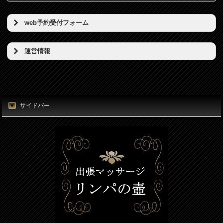
web予約受付フォーム
予約希望日（必須）
運営情報
店名
時刻（必須）
東京リンパの壺
所在地
サイドバー
お名前（必須）
東京都港区新橋5丁目5番地3号
電話番号
メールアドレス（必須）
080-7812-3053
電話番号（必須）
メールアドレス
info@thubo.biz
メッセージ
URL