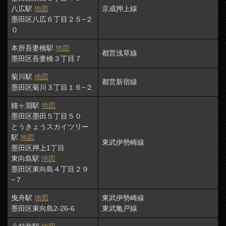
八広駅
地図
京成押上線
墨田区八広６丁目２５−２
０
本所吾妻橋駅
地図
都営浅草線
墨田区吾妻橋３丁目７
菊川駅
地図
都営新宿線
墨田区菊川３丁目１６−２
鐘ヶ淵駅
地図
墨田区墨田５丁目５０
とうきょうスカイツリー
駅
地図
東武伊勢崎線
墨田区押上1丁目
東向島駅
地図
墨田区東向島４丁目２９
−７
曳舟駅
地図
東武伊勢崎線
墨田区東向島2-26-6
東武亀戸線