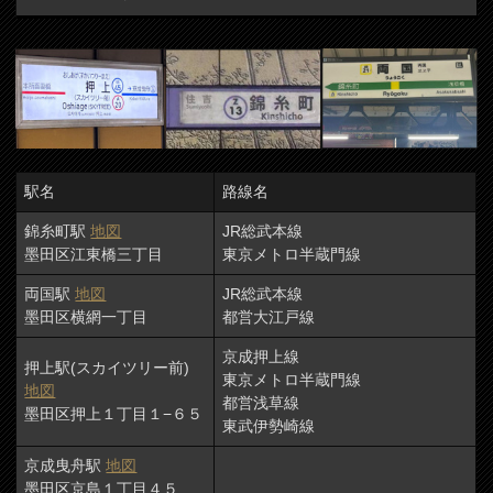
駅名
路線名
錦糸町駅
地図
JR総武本線
墨田区江東橋三丁目
東京メトロ半蔵門線
両国駅
地図
JR総武本線
墨田区横網一丁目
都営大江戸線
京成押上線
押上駅(スカイツリー前)
東京メトロ半蔵門線
地図
都営浅草線
墨田区押上１丁目１−６５
東武伊勢崎線
京成曳舟駅
地図
墨田区京島１丁目４５