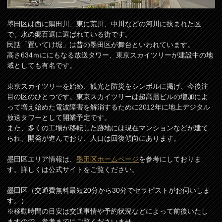
墨田区は西に隅田川、東に荒川、中川などの河川に挟まれた区
で、水の郷百選に選ばれている街です。
民話「置いてけ堀」は昔の墨田区が舞台といわれています。
高さ634ｍににもなる放送タワー、東京スカイツリーが建設中の地
域としても有名です。
東京スカイツリーを始め、観光と防災をシンボルに掲げ、今後注
目の区のひとつです。東京スカイツリーは超高層ビルの増加によ
って増え始めた電波障害を解消するために2012年に地上デジタル
放送タワーとして開業予定です。
また、多くの工場が移転した跡地には現在マンションなどが建て
られ、開発が進んでおり、人口は回復傾向にあります。
墨田区エリア情報は、
墨田区ホームページ
を参考にしておりま
す。詳しくは公式サイトをご覧ください。
墨田区（交通費無料最短20分から30分でセラピストがお伺いしま
す。）
※移動時間の目安は交通事情や予約状況などによって前後いたし
ますので、参考までにご覧くださいませ。