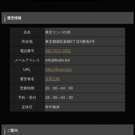
https://thubo.biz/
運営者名
運営情報
宮田正晴
店名
東京リンパの壺
営業時間
所在地
東京都港区新橋5丁目5番地3号
20：00～04：00
電話番号
080-7812-3053
入力内容を確認しました
私は、ロボットではありません
予約・受付
メールアドレス
info@thubo.biz
18：00～04：00
URL
https://thubo.biz/
運営者名
宮田正晴
定休日
営業時間
20：00～04：00
年中無休
予約・受付
18：00～04：00
定休日
年中無休
ご案内