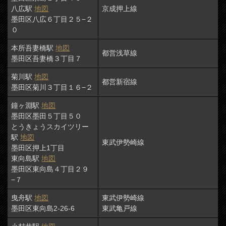
八広駅
地図
京成押上線
墨田区八広６丁目２５−２
０
本所吾妻橋駅
地図
都営浅草線
墨田区吾妻橋３丁目７
菊川駅
地図
都営新宿線
墨田区菊川３丁目１６−２
鐘ヶ淵駅
地図
墨田区墨田５丁目５０
とうきょうスカイツリー
駅
地図
東武伊勢崎線
墨田区押上1丁目
東向島駅
地図
墨田区東向島４丁目２９
−７
曳舟駅
地図
東武伊勢崎線
墨田区東向島2-26-6
東武亀戸線