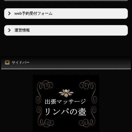
web予約受付フォーム
予約希望日（必須）
運営情報
店名
時刻（必須）
東京リンパの壺
所在地
サイドバー
お名前（必須）
東京都港区新橋5丁目5番地3号
電話番号
メールアドレス（必須）
080-7812-3053
電話番号（必須）
メールアドレス
info@thubo.biz
メッセージ
URL