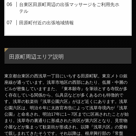
台東区田原町周辺の出張マッサージをご利用先ホ
テル
田原町付近の出張地域情報
田原町周辺エリア説明
東京都台東区の西浅草一丁目にいちする田原町駅。東京メトロ銀
座線が通っています。浅草市地区の西部にあたり、低層・中層の
ビルが密集していますまた、『東本願寺』を筆頭とする寺院が多
く存在している関係から、仏具店などが多くあるのも特徴的で
す。浅草の歓楽街『浅草公園六区』がほど近くにあります。浅草
公園六区は、明治６年に太政官布告によって浅草寺境内が『浅草
公園』と命名され、明治17年に1～7区までに区画されたことが始
まり。浅草寺の裏通りに形成された街区が第六区となり、見世物
小屋などが集まって歓楽街が形成され、以降『浅草六区』の愛称
で親しまれてきたそうです。それ以降は、根岸興行部の『常盤