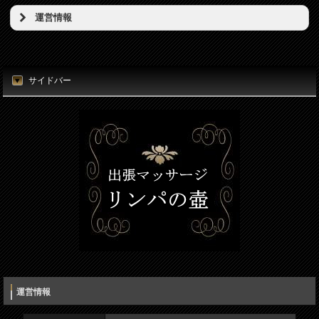
予約希望日（必須）
運営情報
店名
時刻（必須）
東京リンパの壺
サイドバー
所在地
お名前（必須）
東京都港区新橋5丁目5番地3号
電話番号
メールアドレス（必須）
080-7812-3053
電話番号（必須）
メールアドレス
info@thubo.biz
メッセージ
URL
https://thubo.biz/
運営情報
運営者名