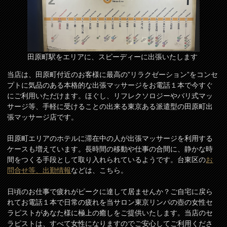
田原町駅をエリアに、スピーディーに出張いたします
当店は、田原町付近のお客様に最高の”リラクゼーション”をコンセ
プトに気品のある本格的な出張マッサージをお電話１本で今すぐ
にご利用いただけます。ほぐし、リフレクソロジーやバリ式マッ
サージ等、手軽に受けることの出来る東京ある派遣型の田原町出
張マッサージ店です。
田原町エリアのホテルに滞在中の人が出張マッサージを利用する
ケースも増えています。長時間の移動や仕事の合間に、静かな時
間をつくる手段として取り入れられているようです。台東区の
お
問合せ等、出勤情報
などは、こちら。
日頃のお仕事で疲れがピークに達して居ませんか？ご自宅に戻ら
れてお電話１本で日常の疲れを当サロン東京リンパの壺の女性セ
ラピストがあなた様に極上の癒しをご提供いたします。当店のセ
ラピストは、すべて女性になりますのでご安心してご利用くださ