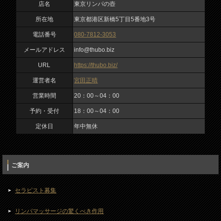
宮田正晴
店名
東京リンパの壺
所在地
東京都港区新橋5丁目5番地3号
営業時間
電話番号
080-7812-3053
20：00～04：00
入力内容を確認しました
メールアドレス
info@thubo.biz
予約・受付
URL
https://thubo.biz/
18：00～04：00
運営者名
宮田正晴
定休日
営業時間
20：00～04：00
年中無休
予約・受付
18：00～04：00
定休日
年中無休
ご案内
セラピスト募集
リンパマッサージの驚くべき作用