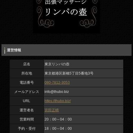
運営情報
店名
東京リンパの壺
所在地
東京都港区新橋5丁目5番地3号
電話番号
080-7812-3053
メールアドレス
info@thubo.biz
URL
https://thubo.biz/
運営者名
宮田正晴
営業時間
20：00～04：00
予約・受付
18：00～04：00