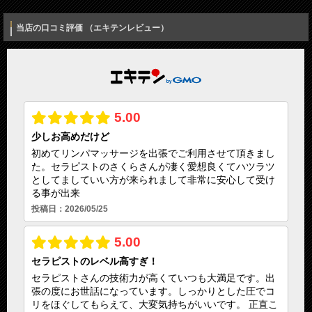
電話番号（必須）
メールアドレス
当店の口コミ評価 （エキテンレビュー）
info@thubo.biz
メッセージ
URL
https://thubo.biz/
運営者名
宮田正晴
営業時間
20：00～04：00
入力内容を確認しました
予約・受付
18：00～04：00
定休日
年中無休