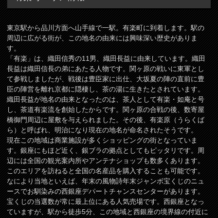
東京駅から品川方面へ山手線で一駅。有楽町に到着します。駅の
周辺に広がる街が、この地名の由来には興味深い歴史がありま
す。
「有楽」は、織田信秀の11男、織田長益に由来しています。織田
長益は織田信長の弟にあたる人物です。関ヶ原の戦いに東軍とし
て参戦しましたが、戦後は豊臣家に出仕、大坂夏の陣の直前に豊
臣の陣営を離れ京都に隠棲し、茶の湯に生きたとされています。
織田長益が地名の由来となったのは、茶人として有楽・如庵と号
し、茶道有楽流を創始したからです。関ヶ原の合戦の後、数寄屋
橋御門周辺に屋敷を与えられました。その後、有楽原（うらくば
ら）と呼ばれ、明治になり現在の地名が命名されたそうです。
現在この地域は商業施設が多くショッピングの街となっていま
す。銀座にもほど近く、銀ブラの拠点としてもピッタリです。周
辺には全国の観光案内所やアンテナショップも数多くあります。
このエリアを訪ねると全国の名産品を購入することも可能です。
なにより当地といえば、年末の風物詩年末ジャンボ宝くじのニュ
ースでお馴染みの西銀座デパートチャンスセンターがあります。
宝くじの当選数が常に最上位にある人気売場です。西銀座となっ
ていますが、駅から徒歩5分、この地域と西銀座の境界線の付近に