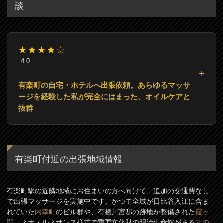
談
★★★★☆
4.0
有楽町の自宅・ホテルへ出張依頼。あらゆるマッサ
ージを経験した私が完全にはまった、オイルケアと
抜群
有楽町付近の出張地域情報
有楽町駅の近隣地域にお住まいの方へ向けて、追加の交通費なし
で出張マッサージを実施中です。かつて全域が日比谷入江に含ま
れていた
内幸町
のビル群や、有栖川宮邸の跡地が整備された
霞ヶ
関
、ネオ・ルネサンス様式で重要文化財の明治生命館がある
丸の