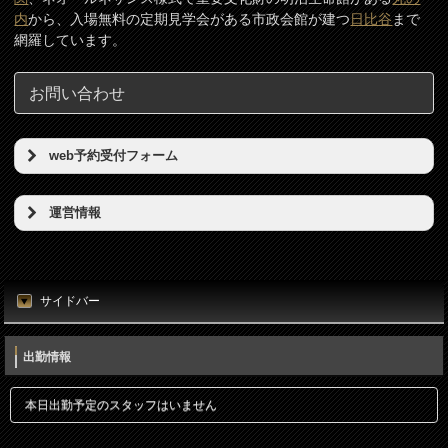
内
から、入場無料の定期見学会がある市政会館が建つ
日比谷
まで
網羅しています。
お問い合わせ
web予約受付フォーム
予約希望日（必須）
運営情報
店名
時刻（必須）
東京リンパの壺
サイドバー
所在地
お名前（必須）
東京都港区新橋5丁目5番地3号
出勤情報
電話番号
メールアドレス（必須）
本日出勤予定のスタッフはいません
080-7812-3053