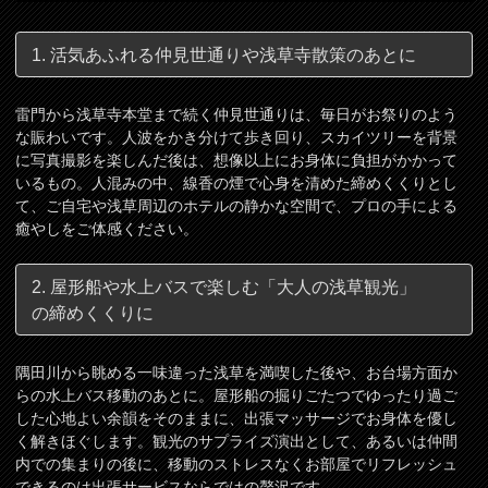
1. 活気あふれる仲見世通りや浅草寺散策のあとに
雷門から浅草寺本堂まで続く仲見世通りは、毎日がお祭りのよう
な賑わいです。人波をかき分けて歩き回り、スカイツリーを背景
に写真撮影を楽しんだ後は、想像以上にお身体に負担がかかって
いるもの。人混みの中、線香の煙で心身を清めた締めくくりとし
て、ご自宅や浅草周辺のホテルの静かな空間で、プロの手による
癒やしをご体感ください。
2. 屋形船や水上バスで楽しむ「大人の浅草観光」
の締めくくりに
隅田川から眺める一味違った浅草を満喫した後や、お台場方面か
らの水上バス移動のあとに。屋形船の掘りごたつでゆったり過ご
した心地よい余韻をそのままに、出張マッサージでお身体を優し
く解きほぐします。観光のサプライズ演出として、あるいは仲間
内での集まりの後に、移動のストレスなくお部屋でリフレッシュ
できるのは出張サービスならではの贅沢です。