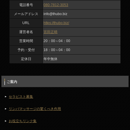
電話番号
080-7812-3053
20：00～04：00
入力内容を確認しました
メールアドレス
info@thubo.biz
私は、ロボットではありません
予約・受付
URL
https://thubo.biz/
18：00～04：00
運営者名
宮田正晴
定休日
営業時間
20：00～04：00
年中無休
予約・受付
18：00～04：00
定休日
年中無休
ご案内
セラピスト募集
リンパマッサージの驚くべき作用
お役立ちリンク集