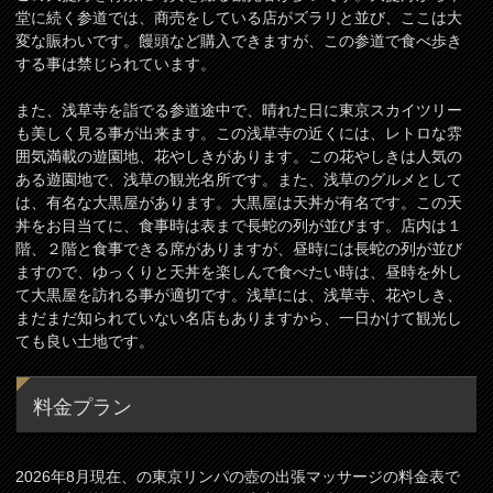
堂に続く参道では、商売をしている店がズラリと並び、ここは大
変な賑わいです。饅頭など購入できますが、この参道で食べ歩き
する事は禁じられています。
また、浅草寺を詣でる参道途中で、晴れた日に東京スカイツリー
も美しく見る事が出来ます。この浅草寺の近くには、レトロな雰
囲気満載の遊園地、花やしきがあります。この花やしきは人気の
ある遊園地で、浅草の観光名所です。また、浅草のグルメとして
は、有名な大黒屋があります。大黒屋は天丼が有名です。この天
丼をお目当てに、食事時は表まで長蛇の列が並びます。店内は１
階、２階と食事できる席がありますが、昼時には長蛇の列が並び
ますので、ゆっくりと天丼を楽しんで食べたい時は、昼時を外し
て大黒屋を訪れる事が適切です。浅草には、浅草寺、花やしき、
まだまだ知られていない名店もありますから、一日かけて観光し
ても良い土地です。
料金プラン
2026年8月現在、の東京リンパの壺の出張マッサージの料金表で