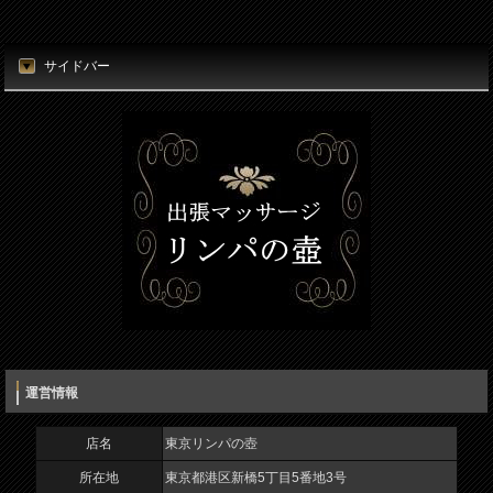
店名
時刻（必須）
東京リンパの壺
サイドバー
所在地
お名前（必須）
東京都港区新橋5丁目5番地3号
電話番号
メールアドレス（必須）
080-7812-3053
電話番号（必須）
メールアドレス
info@thubo.biz
メッセージ
URL
https://thubo.biz/
運営情報
運営者名
宮田正晴
店名
東京リンパの壺
所在地
東京都港区新橋5丁目5番地3号
営業時間