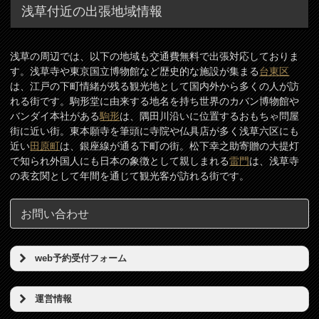
浅草付近の出張地域情報
浅草の周辺では、以下の地域も交通費無料で出張対応しておりま
す。浅草寺や東京国立博物館など歴史的な施設が集まる
台東区
は、江戸の下町情緒が残る観光地として国内外から多くの人が訪
れる街です。駒形堂に由来する地名を持ち世界のカバン博物館や
バンダイ本社がある
駒形
は、隅田川沿いに位置するおもちゃ問屋
街に近い街。東本願寺を筆頭に寺院や仏具店が多く浅草六区にも
近い
田原町
は、銀座線が通る下町の街。松下幸之助寄贈の大提灯
で知られ外国人にも日本の象徴として親しまれる
雷門
は、浅草寺
の表玄関として年間を通じて観光客が訪れる街です。
お問い合わせ
web予約受付フォーム
予約希望日（必須）
運営情報