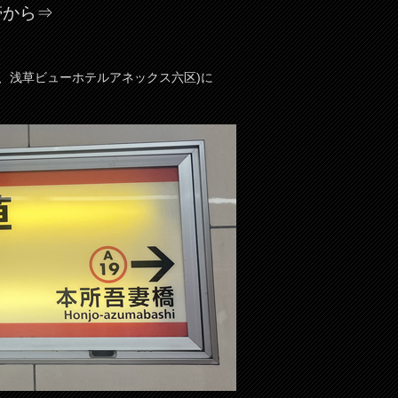
帯から⇒
2
草、浅草ビューホテルアネックス六区)に