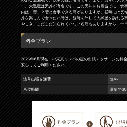
のある遊園地で、浅草の観光名所です。また、浅草のグル
す。大黒屋は天丼が有名です。この天丼をお目当てに、食
内は１階、２階と食事できる席がありますが、昼時には長
丼を楽しんで食べたい時は、昼時を外して大黒屋を訪れる
やしき、まだまだ知られていない名店もありますから、一
料金プラン
2026年8月現在、の東京リンパの壺の出張マッサージの
安心してご利用ください。
浅草出張交通費
無料
所要時間
最短で3