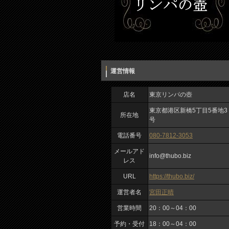
運営情報
店名
東京リンパの壺
東京都港区新橋5丁目5番地3
所在地
号
電話番号
080-7812-3053
メールアド
info@thubo.biz
レス
URL
https://thubo.biz/
運営者名
宮田正晴
営業時間
20：00～04：00
予約・受付
18：00～04：00