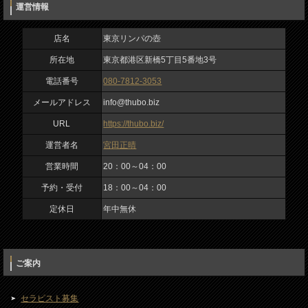
運営情報
運営者名
宮田正晴
店名
東京リンパの壺
所在地
東京都港区新橋5丁目5番地3号
営業時間
電話番号
080-7812-3053
20：00～04：00
入力内容を確認しました
メールアドレス
info@thubo.biz
私は、ロボットではありません
予約・受付
URL
https://thubo.biz/
18：00～04：00
運営者名
宮田正晴
定休日
営業時間
20：00～04：00
年中無休
予約・受付
18：00～04：00
定休日
年中無休
ご案内
セラピスト募集