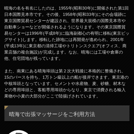
晴海の名を有名にしたのは、1955年(昭和30年)に開催された第1回
日本国際見本市です。その後、1958年(昭和33年)にその会場跡に
東京国際貿易センターが建設され、世界最大規模の国際見本市や
自動車ショーなどが開催されるようになります。その東京国際貿
易センターは1996年(平成8年)に臨海副都心の有明に移転(東京ビッ
グサイト)します。移転した跡地には再開発が進められ、2001年
(平成13年)に東京都の清掃工場やトリトンスクエア(オフィス、商
業店舗の複合施設)が完成します。なお、晴海には工場や倉庫の
他、住宅団地が残っています。
また、南東にある晴海埠頭は第２次大戦後に本格的に整備され、
15のバースを持ち、1万トン級以上の船が接岸できます。東京港の
中核埠頭となっています。セメントや水産物、麦、砂糖、材木な
どの専用埠頭と、客船専用埠頭からなり、東京で消費される輸入
果物や小麦の大部分がここで陸揚げされています。
晴海で出張マッサージをご利用方法