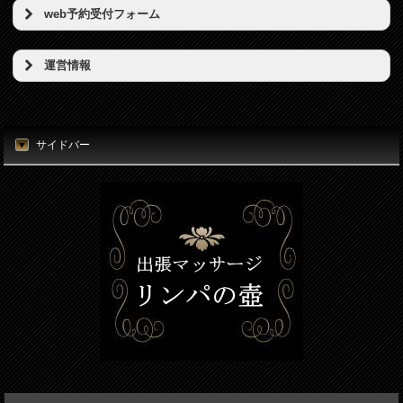
web予約受付フォーム
予約希望日（必須）
運営情報
店名
時刻（必須）
東京リンパの壺
サイドバー
所在地
お名前（必須）
東京都港区新橋5丁目5番地3号
電話番号
メールアドレス（必須）
080-7812-3053
電話番号（必須）
メールアドレス
info@thubo.biz
メッセージ
URL
https://thubo.biz/