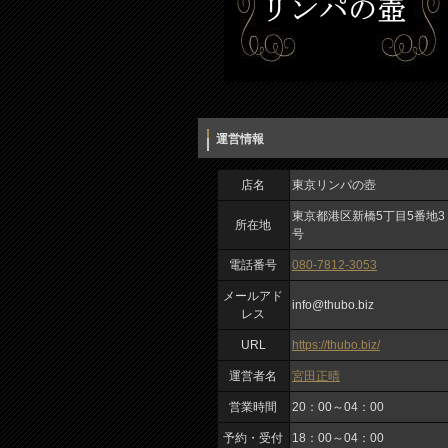
運営情報
店名
東京リンパの壺
東京都港区新橋5丁目5番地3
所在地
号
電話番号
080-7812-3053
メールアド
info@thubo.biz
レス
URL
https://thubo.biz/
運営者名
宮田正晴
営業時間
20：00～04：00
予約・受付
18：00～04：00