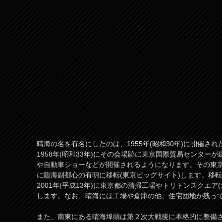
晴海の名を有名にしたのは、1955年(昭和30年)に開催さ
1958年(昭和33年)にその会場跡に東京国際貿易センター
や自動車ショーなどが開催されるようになります。その東京国
に臨海副都心の有明に移転(東京ビッグサイト)します。移
2001年(平成13年)に東京都の清掃工場やトリトンスクエ
します。なお、晴海には工場や倉庫の他、住宅団地が残っ
また、南東にある晴海埠頭は第２次大戦後に本格的に整備さ