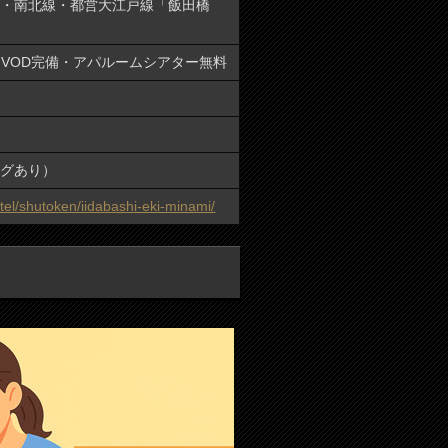
線・南北線・都営大江戸線「飯田橋
i・VOD完備・アパルームシアター無料
ングあり）
tel/shutoken/iidabashi-eki-minami/