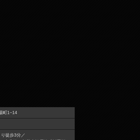
場町1−14
より徒歩3分／