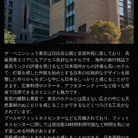
ザ・ペニンシュラ東京は日比谷公園と皇居外苑に面しており、高
級商業エリアにもアクセス良好なホテルです。海外の旅行雑誌で
最高ランクの評価を受けるなど日本国外からの評価も高いホテル
で、灯籠を模した外観を始めとする日本の伝統的なデザインを踏
襲した作りからモダンな中にも日本をしっかりと感じることがで
きます。広東料理やステーキ、アフタヌーンティーなど様々な用
途で活用できるダイニングも魅力です。
客室の種類も豊富で、東京のホテルとは思えない広さの中にも天
然素材のぬくもりを感じることができるなどくつろげる工夫がな
されています。
プールやフィットネスセンターなども完備されており、フィット
ネスセンターに関しては宿泊客24時間利用可能など時間を気にせ
ず楽しめる特典があります。
高級感の中にもあたたかみを感じることができる、日本屈指のホ