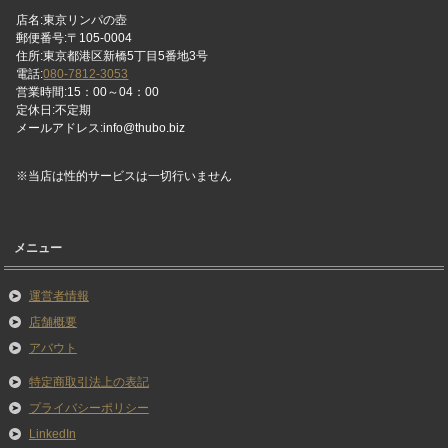
店名:東京リンパの壺
郵便番号:〒105-0004
住所:東京都港区新橋5丁目5番地3号
電話:
080-7812-3053
営業時間:15：00～04：00
定休日:不定期
メールアドレス:info@thubo.biz
※当店は性的サービスは一切行いません
メニュー
運営者情報
店舗概要
アバウト
特定商取引法上の表記
プライバシーポリシー
LinkedIn