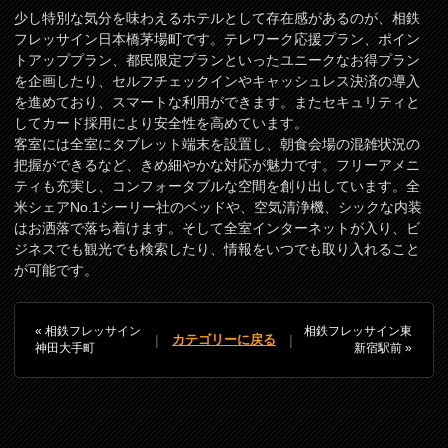
少し特別な気分を味わえるホテルとして存在感があるのが、相鉄
フレッサイン日本橋茅場町です。テレワーク応援プラン、ポイン
トアッププラン、都民限定プランといったユニークなお得プラン
を企画したり、セルフチェックインやキャッシュレス決済の導入
を進めており、スマートな利用ができます。またセキュリティと
してカード採用により安全性を高めています。
客室には全室にタブレット端末を設置し、朝食会場の混雑状況の
把握ができるなど、きめ細やかな対応が魅力です。フリーアメニ
ティも充実し、コンフォータブルな空間を創り出しています。全
米シェアNo.1シーリー社のベッドや、空気清浄機、シックな内装
はお洒落で落ち着けます。そして全室インターネットが入り、ビ
ジネスでも観光でも検索したり、情報をいつでも取り入れること
が可能です。
« 相鉄フレッサイン
相鉄フレッサイン東
|
|
カテゴリーに戻る
神田大手町
新宿駅前 »