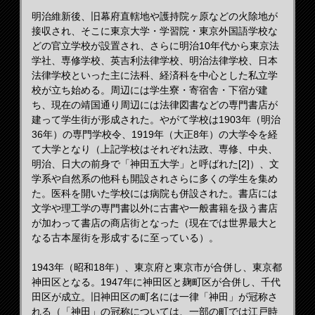
明治維新後、旧幕府直轄地や護持院ヶ原などの火除地が
接収され、そこに東京大学・学習院・東京外国語学校な
どの官立学校が設置され、さらに明治10年代から東京法
学社、専修学校、英吉利法律学校、明治法律学校、日本
法律学校といった主に法科、経済科を中心とした私立学
校が立ち始める。周辺には学生寮・寄宿舎・下宿が建
ち、現在の靖国通り周辺には法律図書などの専門書店が
建って学生街が形成された。やがて学校は1903年（明治
36年）の専門学校令、1919年（大正8年）の大学令を経
て大学となり（上記学校はそれぞれ法政、専修、中央、
明治、日大の前身で「神田五大学」と呼ばれた[2]）、文
学系や自然系の他科も開設されさらに多くの学生を集め
た。医科を開いた学校には病院も併設された。書店には
文学や理工学の専門書以外に古書や一般書籍を扱う書店
が加わって書店の商店街となった（現在では世界最大と
なる古本屋街を形成するに至っている）。
1943年（昭和18年）、東京府と東京市が合併し、東京都
神田区となる。1947年に神田区と麹町区が合併し、千代
田区が成立。旧神田区の町名には一律「神田」が冠称さ
れる（「神田」の冠称については、一部の町では江戸時