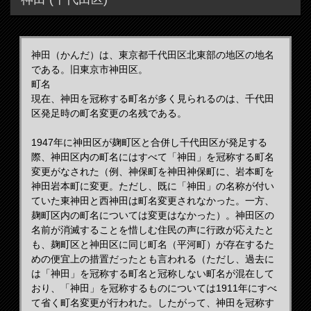
神田（かんだ）は、東京都千代田区北東部の地区の地名
である。旧東京市神田区。
町名
現在、神田を冠称する町名が多く見られるのは、千代田
区発足時の町名変更の名残である。
1947年に神田区が麹町区と合併し千代田区が発足する
際、神田区内の町名にはすべて「神田」を冠称する町名
変更がなされた（例、神保町を神田神保町に、岩本町を
神田岩本町に変更。ただし、既に「神田」の名称が付い
ていた東神田と西神田は町名変更されなかった。一方、
麹町区内の町名については変更はなかった）。神田区の
名前が消滅することを惜しむ住民の声に行政が応えたと
も、麹町区と神田区に同じ町名（平河町）が存在するた
めの便宜上の措置だったとも言われる（ただし、過去に
は「神田」を冠称する町名と冠称しない町名が混在して
おり、「神田」を冠称するものについては1911年にすべ
て省く町名変更が行われた。したがって、神田を冠称す