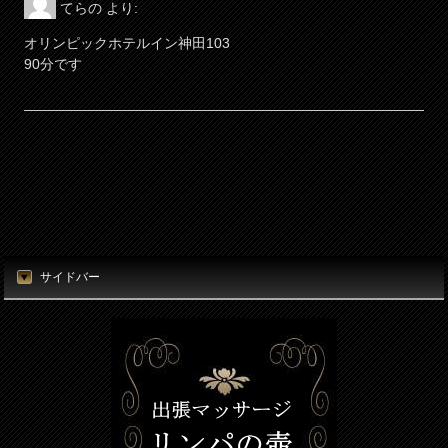
てらの
より:
電話番号
メールアドレス（必須）
オリンピックホテルイン神田103
080-7812-3053
90分です
電話番号（必須）
メールアドレス
info@thubo.biz
メッセージ
URL
https://thubo.biz/
運営者名
宮田正晴
サイドバー
営業時間
20：00～04：00
入力内容を確認しました
私は、ロボットではありません
予約・受付
18：00～04：00