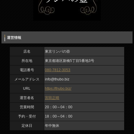
定休日
年中無休
運営情報
店名
東京リンパの壺
所在地
東京都港区新橋5丁目5番地3号
電話番号
080-7812-3053
メールアドレス
info@thubo.biz
URL
https://thubo.biz/
運営者名
宮田正晴
営業時間
20：00～04：00
予約・受付
18：00～04：00
定休日
年中無休