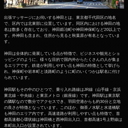
出張マッサージにお伺いする神田とは、東京都千代田区の地名
で、区内では北東部に位置しています。同区内における神田の地
名は数多く存在しており、神田鍛冶町や神田神保町など20以上で
す。外神田も含まれ、住所から見ると秋葉原が有名となっていま
す。
神田は全体的に発展している点が特徴で、ビジネスや観光とショ
ッピングのように、様々な目的で国内外からたくさんの人が集ま
るエリアです。鉄道が利用しやすい点も神田の特徴として挙げら
れ、神保町や岩本町と淡路町のように町のいくつかは駅名に付け
られています。
神田駅もその中のひとつで、乗り入れ路線はJR線（山手線・京浜
東北線・中央線）と東京メトロ（銀座線）です。神田駅は東京駅
の隣駅なので数分でアクセスでき、羽田空港からも約30分と立地
の良さが特徴となっています。このほか、御茶ノ水駅と水道橋駅
も神田のエリア内です。高速道路が利用しやすい点も特徴で、首
都高速都心環状線は神田橋と西神田出入口、首都高速1号上野線は
本町出入口が設置されています。