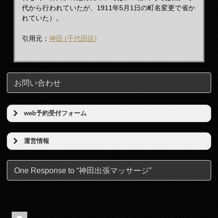
代から行われていたが、1911年5月1日の町名変更で省か
れていた）。
引用元：
神田 (千代田区)
お問い合わせ
web予約受付フォーム
予約希望日（必須）
運営情報
店名
時刻（必須）
One Response to “神田出張マッサージ”
東京リンパの壺
所在地
お名前（必須）
東京都港区新橋5丁目5番地3号