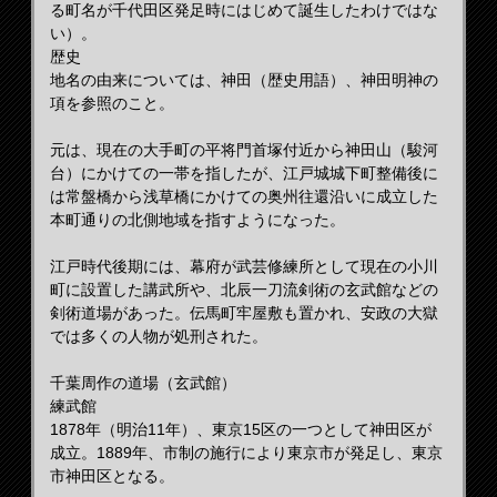
る町名が千代田区発足時にはじめて誕生したわけではな
い）。
歴史
地名の由来については、神田（歴史用語）、神田明神の
項を参照のこと。
元は、現在の大手町の平将門首塚付近から神田山（駿河
台）にかけての一帯を指したが、江戸城城下町整備後に
は常盤橋から浅草橋にかけての奥州往還沿いに成立した
本町通りの北側地域を指すようになった。
江戸時代後期には、幕府が武芸修練所として現在の小川
町に設置した講武所や、北辰一刀流剣術の玄武館などの
剣術道場があった。伝馬町牢屋敷も置かれ、安政の大獄
では多くの人物が処刑された。
千葉周作の道場（玄武館）
練武館
1878年（明治11年）、東京15区の一つとして神田区が
成立。1889年、市制の施行により東京市が発足し、東京
市神田区となる。