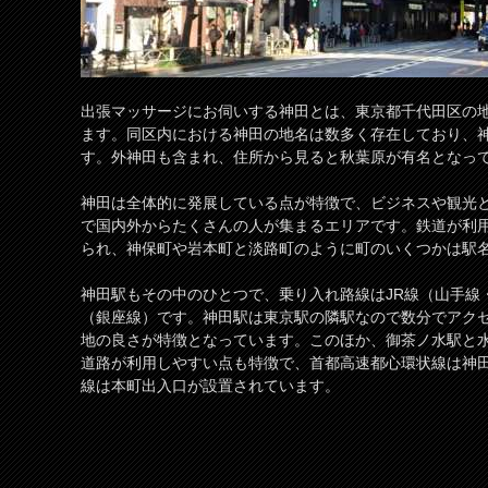
出張マッサージにお伺いする神田とは、東京都千代田区の
ます。同区内における神田の地名は数多く存在しており、神
す。外神田も含まれ、住所から見ると秋葉原が有名となっ
神田は全体的に発展している点が特徴で、ビジネスや観光
で国内外からたくさんの人が集まるエリアです。鉄道が利
られ、神保町や岩本町と淡路町のように町のいくつかは駅
神田駅もその中のひとつで、乗り入れ路線はJR線（山手線
（銀座線）です。神田駅は東京駅の隣駅なので数分でアクセ
地の良さが特徴となっています。このほか、御茶ノ水駅と
道路が利用しやすい点も特徴で、首都高速都心環状線は神
線は本町出入口が設置されています。