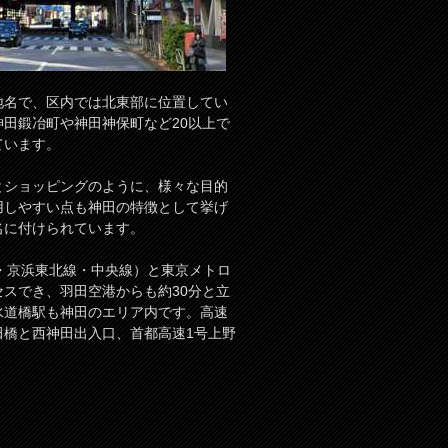
地名で、区内では北東部に位置してい
田鍛冶町や神田神保町など20以上で
ています。
とショッピングのように、様々な目的
用しやすい点も神田の特徴として挙げ
名に付けられています。
・京浜東北線・中央線）と東京メトロ
スでき、羽田空港からも約30分と立
水道橋駅も神田のエリア内です。高速
田橋と西神田出入口、首都高速1号上野