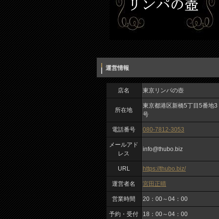
運営情報
店名
東京リンパの壺
東京都港区新橋5丁目5番地3
所在地
号
電話番号
080-7812-3053
メールアド
info@thubo.biz
レス
URL
https://thubo.biz/
運営者名
宮田正晴
営業時間
20：00～04：00
予約・受付
18：00～04：00