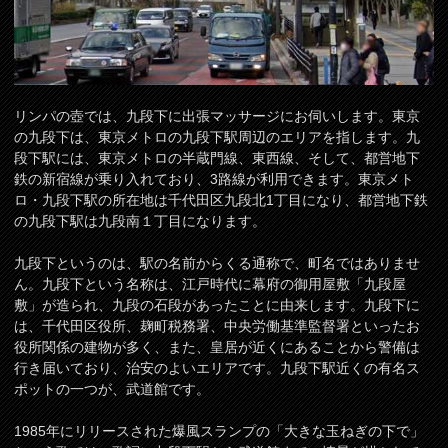
リンパの壺では、九段下に出張マッサージにお伺いします。東京
の九段下は、東京メトロの九段下駅周辺のエリアを指します。九
段下駅には、東京メトロの半蔵門線、東西線、そして、都営地下
鉄の新宿線が乗り入れており、3路線が利用できます。東京メト
ロ・九段下駅の所在地は千代田区九段北1丁目になり、都営地下鉄
の九段下駅は九段南１丁目になります。
九段下というのは、駅の名前からくる通称で、町名ではありませ
ん。九段下という名称は、江戸時代に幕府の御用屋敷「九段屋
敷」が造られ、九段の石段があったことに由来します。九段下に
は、千代田区役所、麹町税務署、中央労働基準監督署といったお
役所関係の建物が多く、また、皇居が近くにあることから警備は
行き届いており、治安のよいエリアです。九段下駅近くの有名ス
ポットの一つが、武道館です。
1985年にリリースされた爆風スランプの「大きな玉ねぎの下で」