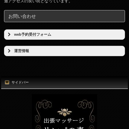
通アクセスの良い街となっています。
お問い合わせ
web予約受付フォーム
予約希望日（必須）
運営情報
店名
時刻（必須）
東京リンパの壺
所在地
サイドバー
お名前（必須）
東京都港区新橋5丁目5番地3号
電話番号
メールアドレス（必須）
080-7812-3053
電話番号（必須）
メールアドレス