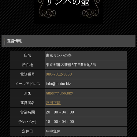
info@thubo.biz
メッセージ
URL
https://thubo.biz/
運営者名
運営情報
宮田正晴
店名
東京リンパの壺
営業時間
所在地
東京都港区新橋5丁目5番地3号
20：00～04：00
電話番号
080-7812-3053
入力内容を確認しました
予約・受付
メールアドレス
info@thubo.biz
18：00～04：00
URL
https://thubo.biz/
運営者名
宮田正晴
定休日
営業時間
20：00～04：00
年中無休
予約・受付
18：00～04：00
定休日
年中無休