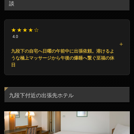
談
★★★★☆
4.0
九段下の自宅へ日曜の午前中に出張依頼。溶けるよ
うな極上マッサージから午後の爆睡へ繋ぐ至福の休
日
九段下付近の出張先ホテル