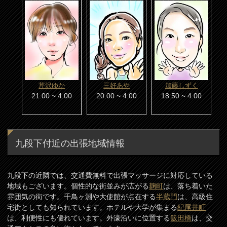
芹沢ゆか
三好あや
加藤しずく
21:00 ~ 4:00
20:00 ~ 4:00
18:50 ~ 4:00
九段下付近の出張地域情報
九段下の近隣では、交通費無料で出張マッサージに対応している
地域もございます。個性的な街並みが広がる
麹町
は、落ち着いた
雰囲気の街です。千鳥ヶ淵や大使館が点在する
半蔵門
は、高級住
宅街としても知られています。ホテルや大学が集まる
紀尾井町
は、利便性にも優れています。外濠沿いに位置する
飯田橋
は、交