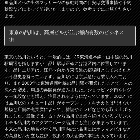
※品川区への出張マッサージの移動時間の目安は交通事情や予約
状況などによって前後いたしますので、参考までにご覧ください
ませ。
東京の品川は、高層ビルが並ぶ都内有数のビジネス
街
東京の品川というと、一般的には、JR東海道本線・山手線の品川
駅周辺を指しますが、品川駅は正確には港区内に位置していま
す。品川エリアは、江戸へ向かう東海道の宿場町として栄えたと
いう歴史を持っています。品川駅には京浜急行も乗り入れてお
り、また2003年に東海道新幹線の品川駅が開業したことで、人の
流れが増え、周辺の再開発が進みました。ショッピング街やレジ
ャー施設なども増え、注目されるようになっています。2005年に
は品川駅のエキュート品川がオープンし、エキナカとは思えない
規模と店舗の充実度によって、雑誌やテレビなどでも取り上げら
れました。最近では、古くから品川で営業を続けているプリンス
ホテル品川内のアクアアパーク品川にも注目が集まっています。
本来の品川の地名が付く品川区内の北品川にはオフィスビルなど
の高層ビルが立ち並び、数多くの大企業の本社が入っています。