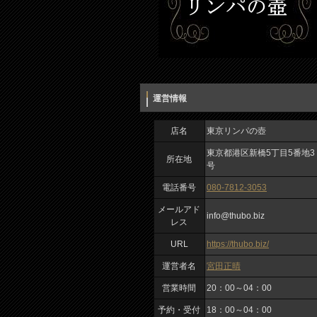
運営情報
店名
東京リンパの壺
東京都港区新橋5丁目5番地3
所在地
号
電話番号
080-7812-3053
メールアド
info@thubo.biz
レス
URL
https://thubo.biz/
運営者名
宮田正晴
営業時間
20：00～04：00
予約・受付
18：00～04：00