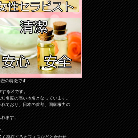
の壺の特徴です
在する区です。
に知名度の高い地名となっています。
かれており、日本の首都、国家権力の
られます。
す。
多く存在するオフィスなどと合わせ