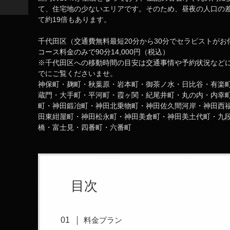
て、住宅地の少ないエリアです。そのため、昼夜の人口の
て約19倍もあります。
千代田区（交通費無料最短20分から30分でセラピストがお
コース料金のみで90分14,000円（税込）
※千代田区への移動時間の目安は交通事情や予約状況など
でにご覧くださいませ。
神保町・麹町・秋葉原・岩本町・御茶ノ水・日比谷・有楽
蔵門・大手町・平河町・霞ヶ関・紀尾井町・丸の内・内幸
町・神田鍛冶町・神田北乗物町・神田佐久間河岸・神田西
田東紺屋町・神田松永町・神田美倉町・神田美土代町・九
橋・富士見・四番町・六番町
目次
料金プラン