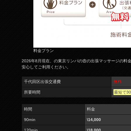
料金プラン
2026年8月現在、の東京リンパの壺の出張マッサージの
安心してご利用ください。
千代田区出張交通費
無料
所要時間
最短で3
時間
料金
90min
\14,000
120min
\18,000