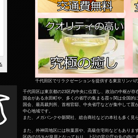
千代田区でリラクゼーションを提供する東京リンパ
千代田区は東京都の23区内中央に位置し、政治の中枢が存
国会がある永田町や、多くの省庁の集まる霞ヶ関は全国的
国会、最高裁判所、首相官邸、中央省庁などが集中して置
中心地域です。
また、メガバンクや新聞社、総合商社などの本社も多く見
また、外神田地区には秋葉原や、高級住宅街などもありま
区内の15％が皇居となっており、上記の官公庁や丸の内に