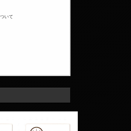
）
について
声