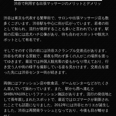
渋谷で利用する出張マッサージのメリットとデメリッ
ト
渋谷は東京を代表する繁華街で、サロンや出張マッサージ店も数
多くございます。渋谷駅を中心に街が広がっています。若者の街
として知られ、流行が発祥することも多いと言われています。駅
前の広場には忠犬ハチ公像があり、待ち合わせスポットや観光ス
ポットとして有名です。
そしてそのすぐ目の前には渋谷スクランブル交差点があります。
渋谷を代表する景観で、昼夜を問わず多くの人がこの場所を渡っ
てゆきます。最近では外国人観光客の姿もかなり増えており、行
き交う人や街の様子を撮影している姿を見かけます。交差点を渡
った先には渋谷センター街が続きます。
両側にはファッション店や飲食店、ゲームセンターなどがたくさ
ん並んでいて賑わっています。また、駅から西へ進むと
SHIBUYA109というファッション施設があります。流行の発信地と
して長年親しまれたスポットで、最近ではロゴマークが刷新され
たことでも話題になりました。2012年には渋谷ヒカリエが誕生し
ました。渋谷は再開発ラッシュとなっており、今後も目が離せま
せん。