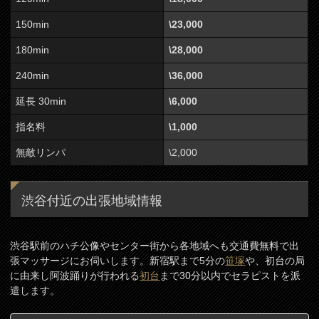
150min
\23,000
180min
\28,000
240min
\36,000
延長 30min
\6,000
指名料
\1,000
無敵リンパ
\2,000
渋谷付近の出張地域情報
渋谷駅前のハチ公像やセンター街から各地域へも交通費無料で出
張マッサージにお伺いします。新宿駅まで5分の
笹塚
や、初台の局
に由来し阿波踊りが行われる
初台
まで30分以内でセラピストを派
遣します。