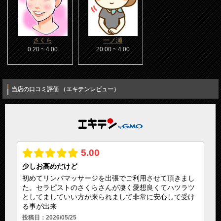
URL
https://thubo.biz/
運営者名
さくら
一ノ瀬
0:20 ~ 4:00
20:00 ~ 4:00
宮田正晴
営業時間
当店の口コミ評価 （エキテンレビュー）
20：00～04：00
入力内容を確認しました
私は、ロボットではありません
予約・受付
18：00～04：00
定休日
年中無休