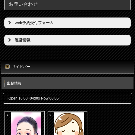
お問い合わせ
web予約受付フォーム
予約希望日（必須）
運営情報
店名
時刻（必須）
東京リンパの壺
サイドバー
所在地
お名前（必須）
東京都港区新橋5丁目5番地3号
出勤情報
電話番号
メールアドレス（必須）
[Open 16:00~04:00] Now 00:05
080-7812-3053
電話番号（必須）
メールアドレス
info@thubo.biz
メッセージ