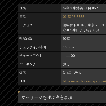
住所
豊島区東池袋3丁目10-7
電話
03-5396-5555
アクセス
池袋駅下車 JR、東京メト
◇◆◇東口より徒歩８分
部屋施設
90室
チェックイン時間
15:00～
チェックアウト
～11:00
パーキング
無し
備考
3つ星ホテル
URL
https://www.hotelwing.co.jp/
マッサージを呼ぶ注意事項