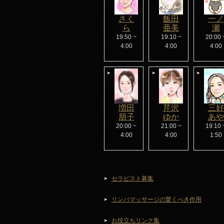
さく
飯田
一ノ
ら
亜美
瀬
19:50 ~
19:10 ~
20:00 
4:00
4:00
4:00
増田
芹沢
三好
朋子
ゆか
あや
20:00 ~
21:00 ~
19:10 
4:00
4:00
1:50
セラピスト募集
リンパマッサージの驚くべき作用
お役立ちリンク集